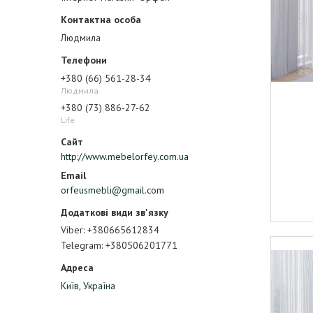
Людмила
+380 (66) 561-28-34
Людмила
+380 (73) 886-27-62
Life
http://www.mebelorfey.com.ua
orfeusmebli@gmail.com
Viber
+380665612834
Telegram
+380506201771
Київ, Україна