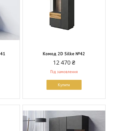
o41
Комод 2D Silke №42
12 470 ₴
Під замовлення
Купити