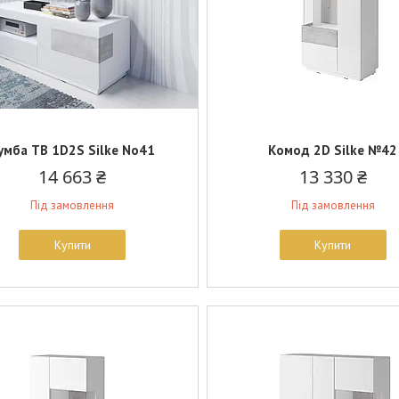
умба ТВ 1D2S Silke No41
Комод 2D Silke №42
14 663 ₴
13 330 ₴
Під замовлення
Під замовлення
Купити
Купити