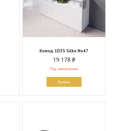
6
Комод 1D3S Silke No47
19 178 ₴
Під замовлення
Купити