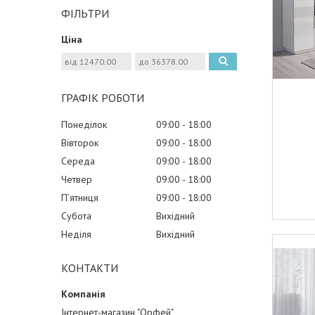
ФІЛЬТРИ
Ціна
ГРАФІК РОБОТИ
Понеділок
09:00
18:00
Вівторок
09:00
18:00
Середа
09:00
18:00
Четвер
09:00
18:00
Пʼятниця
09:00
18:00
Субота
Вихідний
Неділя
Вихідний
КОНТАКТИ
Інтернет-магазин "Орфей"