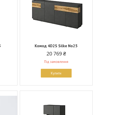
3
Комод 4D2S Silke No25
20 769 ₴
Під замовлення
Купити