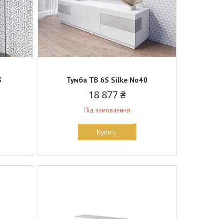
3
Тумба ТВ 6S Silke No40
18 877 ₴
Під замовлення
Купити