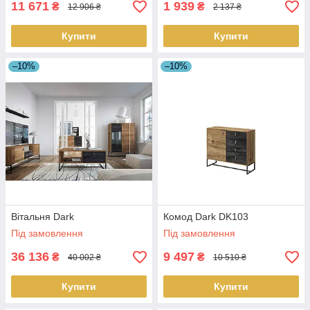
11 671
1 939
₴
₴
12 906 ₴
2 137 ₴
Купити
Купити
–10%
–10%
Вітальня Dark
Комод Dark DK103
Під замовлення
Під замовлення
36 136
9 497
₴
₴
40 002 ₴
10 510 ₴
Купити
Купити