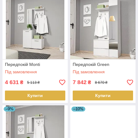
Передпокій Monti
Передпокій Green
Під замовлення
Під замовлення
4 631
7 842
₴
₴
5 113 ₴
8 670 ₴
Купити
Купити
–9%
–10%