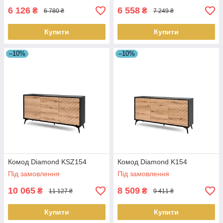
6 126
6 558
₴
₴
6 780 ₴
7 249 ₴
Купити
Купити
–10%
–10%
Комод Diamond KSZ154
Комод Diamond K154
Під замовлення
Під замовлення
10 065
8 509
₴
₴
11 127 ₴
9 411 ₴
Купити
Купити