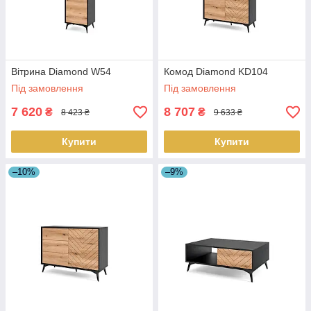
Вітрина Diamond W54
Комод Diamond KD104
Під замовлення
Під замовлення
7 620
8 707
₴
₴
8 423 ₴
9 633 ₴
Купити
Купити
–10%
–9%