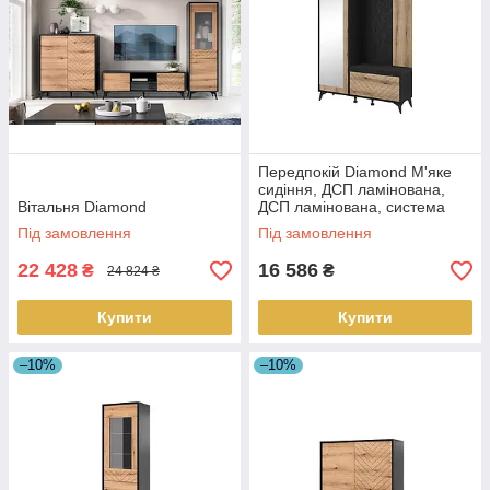
Передпокій Diamond М'яке
сидіння, ДСП ламінована,
Вітальня Diamond
ДСП ламінована, система
відкриття PUSH-CLICK,
Під замовлення
Під замовлення
скандинавський
22 428
16 586
₴
₴
24 824 ₴
Купити
Купити
–10%
–10%