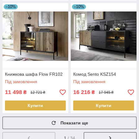
–10%
–10%
Книжкова шафа Flow FR102
Комод Sento KSZ154
Під замовлення
Під замовлення
11 498
16 216
₴
₴
12 721 ₴
17 945 ₴
Купити
Купити
Показати ще
1
/ 34