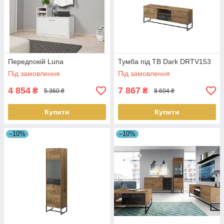
Передпокій Luna
Тумба під ТВ Dark DRTV153
Під замовлення
Під замовлення
4 854
7 867
₴
₴
5 360 ₴
8 694 ₴
Купити
Купити
–10%
–10%