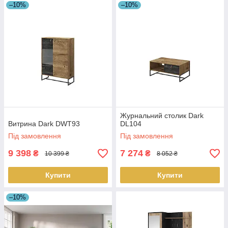
–10%
–10%
Журнальний столик Dark
Витрина Dark DWT93
DL104
Під замовлення
Під замовлення
9 398
7 274
₴
₴
10 399 ₴
8 052 ₴
Купити
Купити
–10%