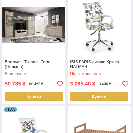
Вітальня "Tiziano" Forte
IBIS PARIS дитяче Крісло
(Польща)
HALMAR
В наявності
Під замовлення
50 785
3 065,40
₴
₴
60 458 ₴
3 406 ₴
Купити
Купити
–10%