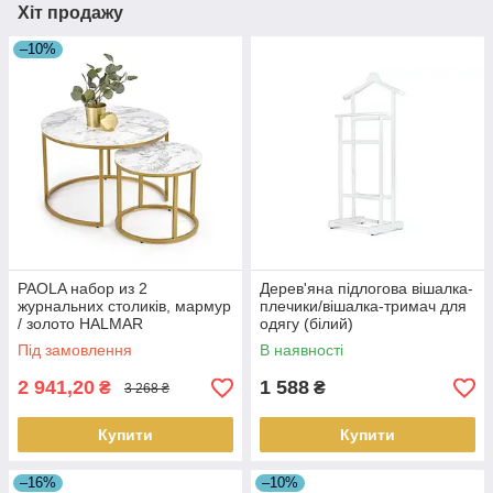
Хіт продажу
–10%
PAOLA набор из 2
Дерев'яна підлогова вішалка-
журнальних столиків, мармур
плечики/вішалка-тримач для
/ золото HALMAR
одягу (білий)
Під замовлення
В наявності
2 941,20
1 588
₴
₴
3 268 ₴
Купити
Купити
–16%
–10%