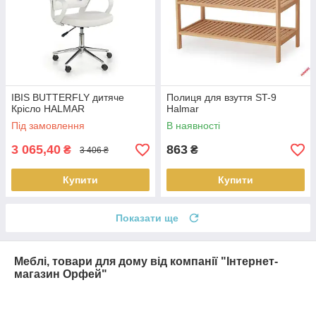
IBIS BUTTERFLY дитяче
Полиця для взуття ST-9
Крісло HALMAR
Halmar
Під замовлення
В наявності
3 065,40
863
₴
₴
3 406 ₴
Купити
Купити
Показати ще
Меблі, товари для дому від компанії "Інтернет-
магазин Орфей"