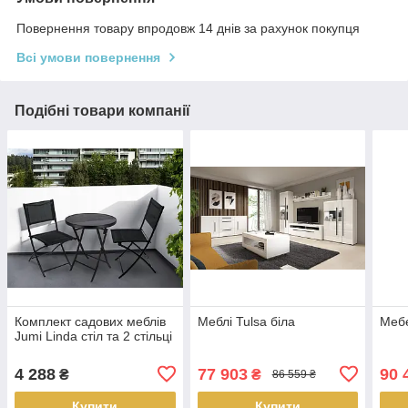
Повернення товару впродовж 14 днів за рахунок покупця
Всі умови повернення
Подібні товари компанії
Комплект садових меблів
Меблі Tulsa біла
Мебе
Jumi Linda стіл та 2 стільці
4 288
77 903
90 
₴
₴
86 559 ₴
Купити
Купити