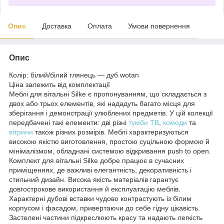
Опис
Доставка
Оплата
Умови повернення
Опис
Колір: білий/білий глянець — дуб wotan
Ціна залежить від комплектації
Меблі для вітальні Silke є пропонуванням, що складається з
двох або трьох елементів, які нададуть багато місця для
зберігання і демонстрації улюблених предметів. У цій колекції
передбачені такі елементи: дві різні
тумби ТВ
,
комоди
та
вітрини
також різних розмірів. Меблі характеризуються
високою якістю виготовлення, простою суцільною формою й
мінімалізмом, обладнані системою відкривання push to open.
Комплект для вітальні Silke добре працює в сучасних
приміщеннях, де важливі елегантність, декоративність і
стильний дизайн. Висока якість матеріалів гарантує
довгострокове використання й експлуатацію меблів.
Характерні дубові вставки чудово контрастують із білим
корпусом і фасадом, привертаючи до себе гідну цікавість.
Застелені частини підкреслюють красу та надають легкість