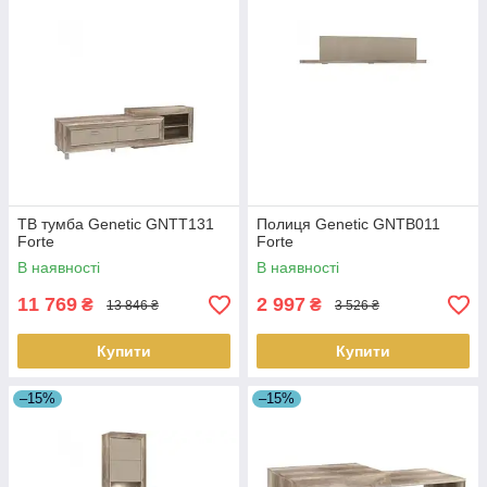
ТВ тумба Genetic GNTT131
Полиця Genetic GNTB011
Forte
Forte
В наявності
В наявності
11 769
2 997
₴
₴
13 846 ₴
3 526 ₴
Купити
Купити
–15%
–15%