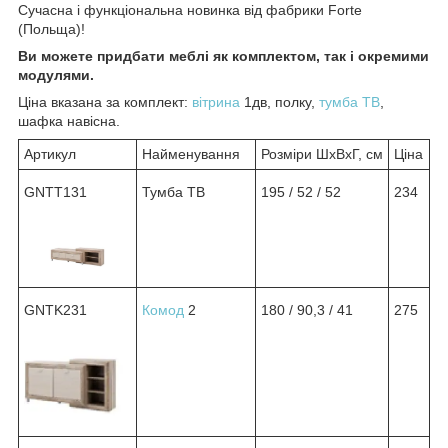
Сучасна і функціональна новинка від фабрики Forte
(Польща)!
Ви можете придбати меблі як комплектом, так і окремими
модулями.
Ціна вказана за комплект:
вітрина
1дв, полку,
тумба ТВ
,
шафка навісна.
Артикул
Найменування
Розміри ШхВхГ, см
Ціна
GNTT131
Тумба ТВ
195 / 52 / 52
234
GNTK231
Комод
2
180 / 90,3 / 41
275