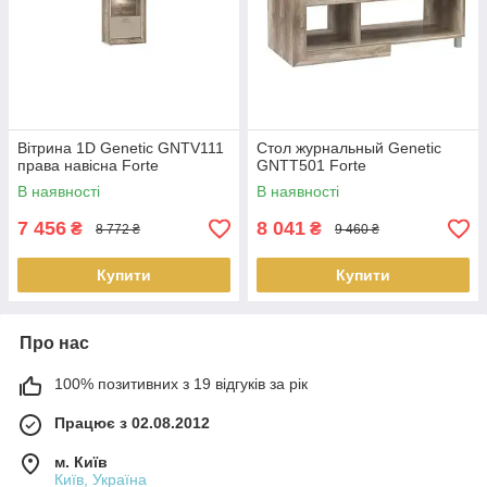
Вітрина 1D Genetic GNTV111
Стол журнальный Genetic
права навісна Forte
GNTT501 Forte
В наявності
В наявності
7 456
8 041
₴
₴
8 772 ₴
9 460 ₴
Купити
Купити
Про нас
100% позитивних з 19 відгуків за рік
Працює з 02.08.2012
м. Київ
Київ, Україна