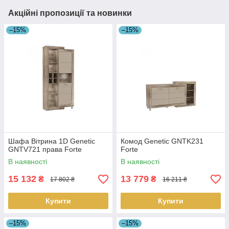
Акційні пропозиції та новинки
–15%
–15%
Шафа Вітрина 1D Genetic
Комод Genetic GNTK231
GNTV721 права Forte
Forte
В наявності
В наявності
15 132
13 779
₴
₴
17 802 ₴
16 211 ₴
Купити
Купити
–15%
–15%