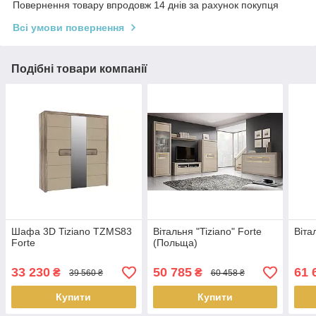
Повернення товару впродовж 14 днів за рахунок покупця
Всі умови повернення
Подібні товари компанії
Шафа 3D Tiziano TZMS83
Вітальня "Tiziano" Forte
Віта
Forte
(Польща)
33 230
50 785
61 
₴
₴
39 560 ₴
60 458 ₴
Купити
Купити