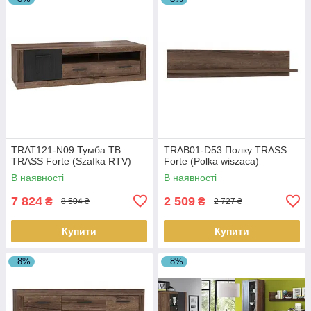
TRAT121-N09 Тумба ТВ
TRAB01-D53 Полку TRASS
TRASS Forte (Szafka RTV)
Forte (Polka wiszaca)
В наявності
В наявності
7 824
2 509
₴
₴
8 504 ₴
2 727 ₴
Купити
Купити
–8%
–8%