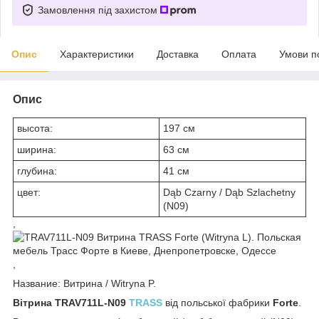
Замовлення під захистом
Опис
Характеристики
Доставка
Оплата
Умови п
Опис
высота:
197 см
ширина:
63 см
глубина:
41 см
цвет:
Dąb Czarny / Dąb Szlachetny
(N09)
,
,
Название: Витрина / Witryna P.
Вітрина TRAV711L-N09
TRASS
від польської фабрики
Forte
.