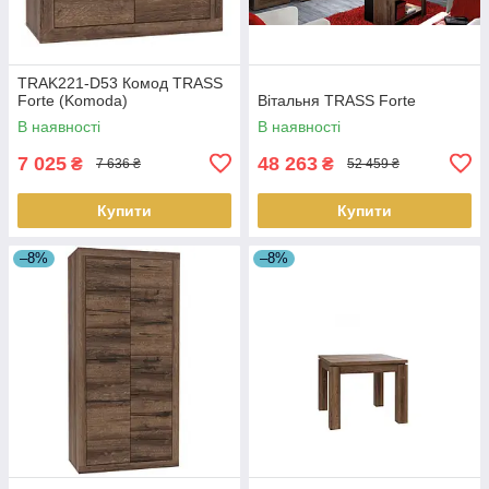
TRAK221-D53 Комод TRASS
Forte (Komoda)
Вітальня TRASS Forte
В наявності
В наявності
7 025
48 263
₴
₴
7 636 ₴
52 459 ₴
Купити
Купити
–8%
–8%