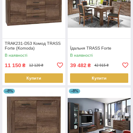
TRAK231-D53 Комод TRASS
Forte (Komoda)
Їдальня TRASS Forte
В наявності
В наявності
11 150
39 482
₴
₴
12 120 ₴
42 915 ₴
Купити
Купити
–8%
–8%