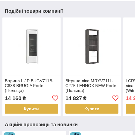
Подібні товари компанії
Вітрина L / P BUGV711B-
Вітрина ліва MRYV711L-
LCRV
C638 BRUGIA Forte
C275 LENNOX NEW Forte
ліва
(Польща)
(Польща)
(Wit
14 160
14 827
14 
₴
₴
Купити
Купити
Акційні пропозиції та новинки
–8%
–8%