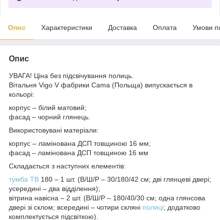
Опис
Характеристики
Доставка
Оплата
Умови п
Опис
УВАГА! Ціна без підсвічування полиць.
Вітальня Vigo V фабрики Cama (Польща) випускається в
кольорі:
корпус – білий матовий;
фасад – чорний глянець.
Використовувані матеріали:
корпус – ламінована ДСП товщиною 16 мм;
фасад – ламінована ДСП товщиною 16 мм
Складається з наступних елементів:
тумба ТВ
180 – 1 шт. (В/Ш/Р – 30/180/42 см; дві глянцеві двері;
усередині – два відділення);
вітрина навісна – 2 шт. (В/Ш/Р – 180/40/30 см; одна глянсова
двері зі склом; всередині – чотири скляні
полиці
; додатково
комплектується підсвіткою).