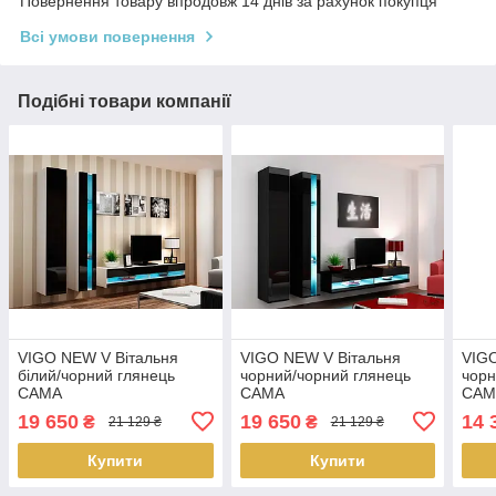
Повернення товару впродовж 14 днів за рахунок покупця
Всі умови повернення
Подібні товари компанії
VIGO NEW V Вітальня
VIGO NEW V Вітальня
VIGO
білий/чорний глянець
чорний/чорний глянець
чорн
CAMA
CAMA
CAM
19 650
19 650
14 
₴
₴
21 129 ₴
21 129 ₴
Купити
Купити