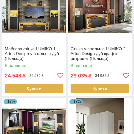
Меблева стінка LUMIKO 1
Стінка у вітальню LUMIKO 2
Artos Design у вітальню дуб
Artos Design дуб крафт/
(Польща)
антрацит (Польща)
В наявності
В наявності
24 548
29 035
₴
₴
29 576 ₴
34 982 ₴
Купити
Купити
–17%
–17%