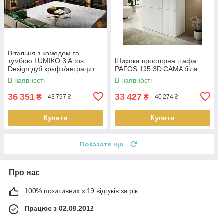
Вітальня з комодом та
тумбою LUMIKO 3 Artos
Широка просторна шафа
Design дуб крафт/антрацит
PAFOS 135 3D CAMA біла
(Польща)
В наявності
В наявності
36 351
33 427
₴
₴
43 797 ₴
40 274 ₴
Купити
Купити
Показати ще
Про нас
100% позитивних з 19 відгуків за рік
Працює з 02.08.2012