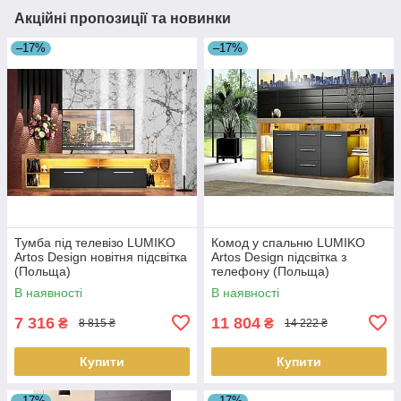
Акційні пропозиції та новинки
–17%
–17%
Тумба під телевізо LUMIKO
Комод у спальню LUMIKO
Artos Design новітня підсвітка
Artos Design підсвітка з
(Польща)
телефону (Польща)
В наявності
В наявності
7 316
11 804
₴
₴
8 815 ₴
14 222 ₴
Купити
Купити
–17%
–17%