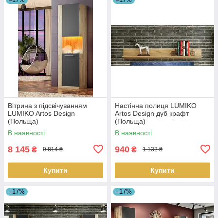
Вітрина з підсвічуванням
Настінна полиця LUMIKO
LUMIKO Artos Design
Artos Design дуб крафт
(Польща)
(Польща)
В наявності
В наявності
8 145
940
₴
₴
9 814 ₴
1 132 ₴
Купити
Купити
–17%
–17%