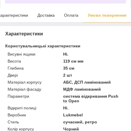
арактеристики
Доставка
Оплата
Умови повернення
Характеристики
Користувальницькі характеристики
Висувні ящики
Ні.
Висота
119 см мм
Глибина
35 см
Двері
2 шт
Матеріал корпусу
АБС, ДСП ламінований
Матеріал фасаду
МДФ ламінований
Параметри
система відкривання Push
to Open
Відкриті полиці
Ні.
Виробник
Lukmebel
Стиль
сучасний, ретро
Колір корпусу
Чорний