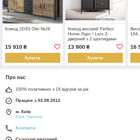
Комод 2D3S Olin №26
Комод високий Perfect
Висо
Home Ларс / Lars 2-
104,
дверний з 2 шухлядами
2D2S/104 Антрацит (PFH-
15 910
13 900
16 
₴
₴
091020)
Купити
Купити
Про нас
100% позитивних з 19 відгуків за рік
Працює з 02.08.2012
м. Київ
Київ, Україна
Контакти
Сьогодні вихідний