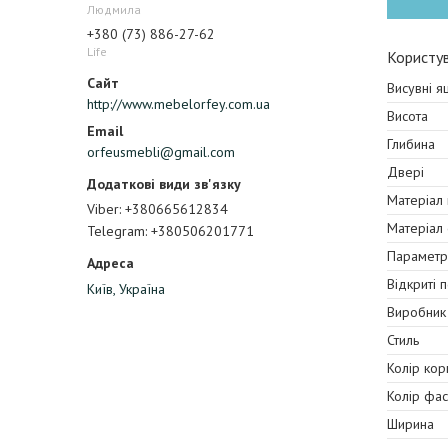
Людмила
+380 (73) 886-27-62
Life
Користув
Висувні я
http://www.mebelorfey.com.ua
Висота
Глибина
orfeusmebli@gmail.com
Двері
Матеріал
Viber
+380665612834
Матеріал
Telegram
+380506201771
Параметр
Відкриті 
Київ, Україна
Виробник
Стиль
Колір кор
Колір фа
Ширина