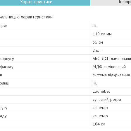
Характеристики
Інфор
альницькі характеристики
щики
Ні.
119 см мм
35 см
2 шт
 корпусу
АБС, ДСП ламінован
 фасаду
МДФ ламінований
и
система відкривання
полиці
Ні.
Lukmebel
сучасний, ретро
пусу
кашемір
саду
кашемір
104 см