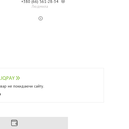
+380 (66) 561-28-34
Людмила
овар не покидаючи сайту.
я