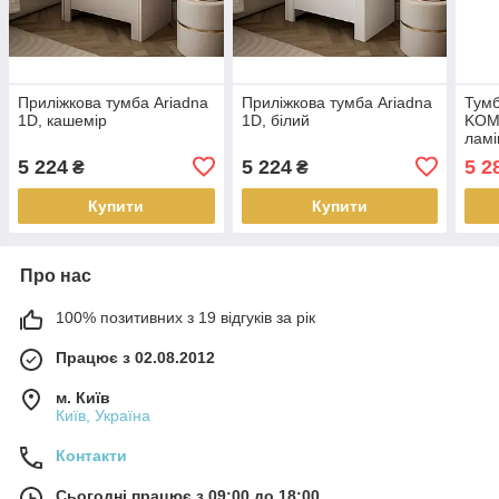
Приліжкова тумба Ariadna
Приліжкова тумба Ariadna
Тумб
1D, кашемір
1D, білий
KOM
ламі
граф
5 224
5 224
5 2
₴
₴
Ларі
світ
Купити
Купити
Про нас
100% позитивних з 19 відгуків за рік
Працює з 02.08.2012
м. Київ
Київ, Україна
Контакти
Сьогодні працює з 09:00 до 18:00