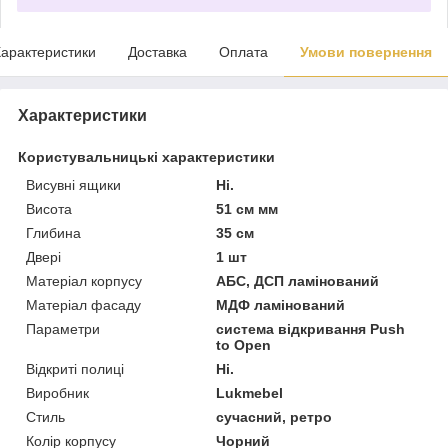
арактеристики
Доставка
Оплата
Умови повернення
Характеристики
Користувальницькі характеристики
Висувні ящики
Ні.
Висота
51 см мм
Глибина
35 см
Двері
1 шт
Матеріал корпусу
АБС, ДСП ламінований
Матеріал фасаду
МДФ ламінований
Параметри
система відкривання Push
to Open
Відкриті полиці
Ні.
Виробник
Lukmebel
Стиль
сучасний, ретро
Колір корпусу
Чорний