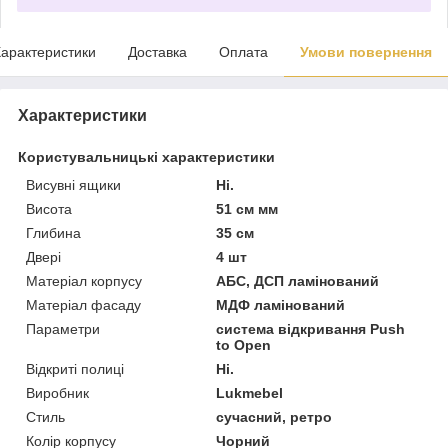
арактеристики
Доставка
Оплата
Умови повернення
Характеристики
Користувальницькі характеристики
Висувні ящики
Ні.
Висота
51 см мм
Глибина
35 см
Двері
4 шт
Матеріал корпусу
АБС, ДСП ламінований
Матеріал фасаду
МДФ ламінований
Параметри
система відкривання Push
to Open
Відкриті полиці
Ні.
Виробник
Lukmebel
Стиль
сучасний, ретро
Колір корпусу
Чорний