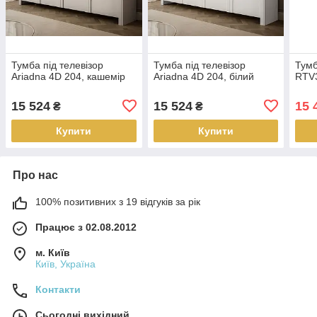
Тумба під телевізор
Тумба під телевізор
Тумб
Ariadna 4D 204, кашемір
Ariadna 4D 204, білий
RTV
15 524
15 524
15 
₴
₴
Купити
Купити
Про нас
100% позитивних з 19 відгуків за рік
Працює з 02.08.2012
м. Київ
Київ, Україна
Контакти
Сьогодні вихідний