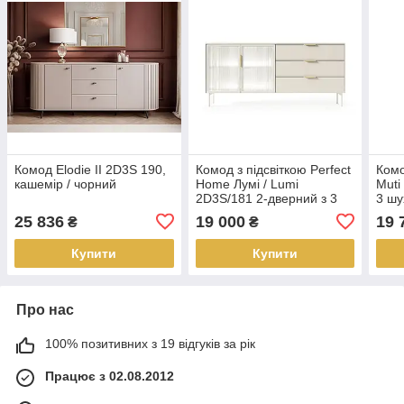
Комод Elodie II 2D3S 190,
Комод з підсвіткою Perfect
Комо
кашемір / чорний
Home Лумі / Lumi
Muti
2D3S/181 2-дверний з 3
3 ш
шухлядами Кашемір
(PFH
25 836
19 000
19 
₴
₴
(PFH-091387)
Купити
Купити
Про нас
100% позитивних з 19 відгуків за рік
Працює з 02.08.2012