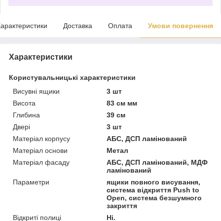
арактеристики
Доставка
Оплата
Умови повернення
Характеристики
Користувальницькі характеристики
Висувні ящики
3 шт
Висота
83 см мм
Глибина
39 см
Двері
3 шт
Матеріал корпусу
АБС, ДСП ламінований
Матеріал основи
Метал
Матеріал фасаду
АБС, ДСП ламінований, МДФ
ламінований
Параметри
ящики повного висування,
система відкриття Push to
Open, система безшумного
закриття
Відкриті полиці
Ні.