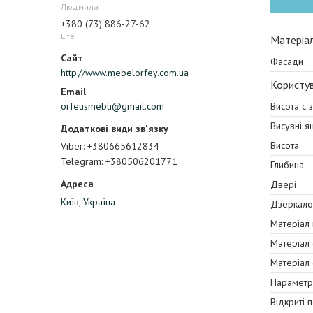
Людмила
+380 (73) 886-27-62
Life
Матеріа
Фасади
http://www.mebelorfey.com.ua
Користув
Висота с 
orfeusmebli@gmail.com
Висувні я
Висота
Viber
+380665612834
Telegram
+380506201771
Глибина
Двері
Київ, Україна
Дзеркало
Матеріал
Матеріал
Матеріал
Параметр
Відкриті 