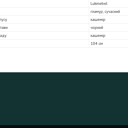
Lukmebel
гламур, сучасний
пусу
кашемір
стави
чорний
саду
кашемір
104 см