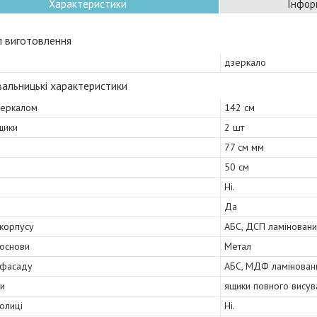
Характеристики
Інфор
л виготовлення
дзеркало
альницькі характеристики
зеркалом
142 см
щики
2 шт
77 см мм
50 см
Ні.
Да
 корпусу
АБС, ДСП ламінован
 основи
Метал
 фасаду
АБС, МДФ ламінован
и
ящики повного висув
полиці
Ні.