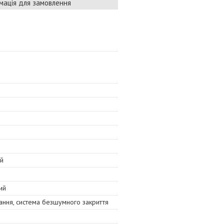
мація для замовлення
ий
ий
ання, система безшумного закриття