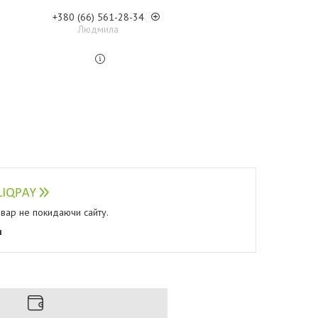
+380 (66) 561-28-34
Людмила
овар не покидаючи сайту.
я