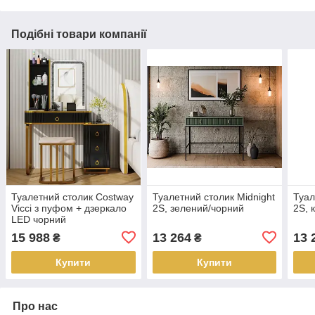
Подібні товари компанії
Туалетний столик Costway
Туалетний столик Midnight
Туал
Vicci з пуфом + дзеркало
2S, зелений/чорний
2S, 
LED чорний
15 988
13 264
13 
₴
₴
Купити
Купити
Про нас