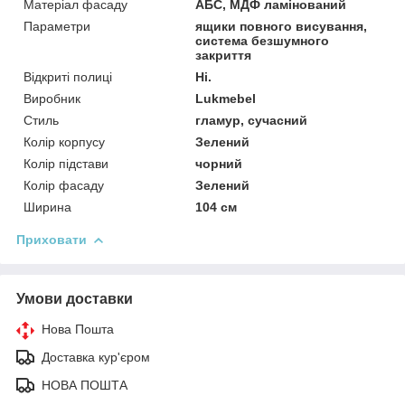
Матеріал фасаду
АБС, МДФ ламінований
Параметри
ящики повного висування,
система безшумного
закриття
Відкриті полиці
Ні.
Виробник
Lukmebel
Стиль
гламур, сучасний
Колір корпусу
Зелений
Колір підстави
чорний
Колір фасаду
Зелений
Ширина
104 см
Приховати
Умови доставки
Нова Пошта
Доставка кур'єром
НОВА ПОШТА