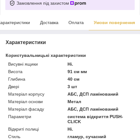
Замовлення під захистом
арактеристики
Доставка
Оплата
Умови повернення
Характеристики
Користувальницькі характеристики
Висувні ящики
Ні.
Висота
91 см мм
Глибина
40 см
Двері
3 шт
Матеріал корпусу
АБС, ДСП ламінований
Матеріал основи
Метал
Матеріал фасаду
АБС, ДСП ламінований
Параметри
система відкриття PUSH-
CLICK
Відкриті полиці
Ні.
Стиль
гламур, сучасний