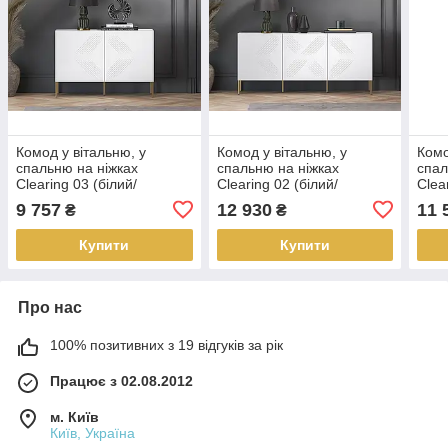
Комод у вітальню, у
Комод у вітальню, у
Комо
спальню на ніжках
спальню на ніжках
спал
Clearing 03 (білий/
Clearing 02 (білий/
Clea
Срібний)
Срібний)
Сріб
9 757
12 930
11 
₴
₴
Купити
Купити
Про нас
100% позитивних з 19 відгуків за рік
Працює з 02.08.2012
м. Київ
Київ, Україна