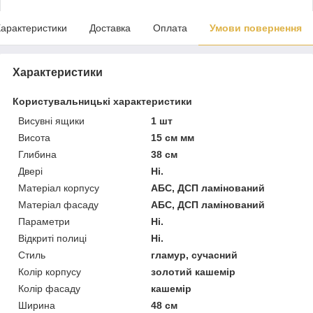
арактеристики
Доставка
Оплата
Умови повернення
Характеристики
Користувальницькі характеристики
Висувні ящики
1 шт
Висота
15 см мм
Глибина
38 см
Двері
Ні.
Матеріал корпусу
АБС, ДСП ламінований
Матеріал фасаду
АБС, ДСП ламінований
Параметри
Ні.
Відкриті полиці
Ні.
Стиль
гламур, сучасний
Колір корпусу
золотий кашемір
Колір фасаду
кашемір
Ширина
48 см