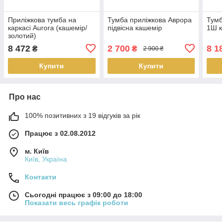
Приліжкова тумба на
Тумба приліжкова Аврора
Тумб
каркасі Aurora (кашемір/
підвісна кашемір
1Ш к
золотий)
8 472
2 700
8 1
₴
₴
2 900 ₴
Купити
Купити
Про нас
100% позитивних з 19 відгуків за рік
Працює з 02.08.2012
м. Київ
Київ, Україна
Контакти
Сьогодні працює з 09:00 до 18:00
Показати весь графік роботи