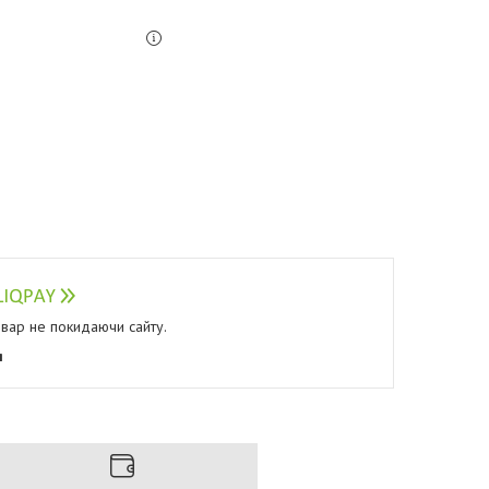
овар не покидаючи сайту.
я