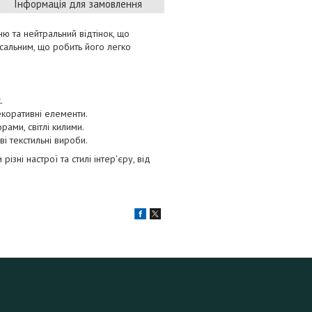
Інформація для замовлення
ню та нейтральний відтінок, що
рсальним, що робить його легко
.
екоративні елементи.
рами, світлі килими.
і текстильні вироби.
зні настрої та стилі інтер'єру, від