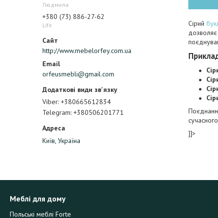
Людмила
+380 (73) 886-27-62
Сірий
бук
Life
дозволяє 
поєднуван
http://www.mebelorfey.com.ua
Прикла
Сір
orfeusmebli@gmail.com
Сір
Сір
Сір
Viber
+380665612834
Поєднанн
Telegram
+380506201771
сучасного
]]>
Київ, Україна
Меблі для дому
Польські меблі Forte