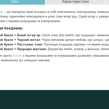
Опис
Характеристики
ле
– це матеріал, який поєднує в собі елегантність, текстуровану поверх
йому гармонійно вписуватися в різні стилі інтер'єру. Сірий колір є уніве
им з іншими кольорами та матеріалами.
ди поєднань:
ий букле + Білий інтер'єр:
Світлі стіни, білі меблі, сірі подушки і килимок
ий букле + Чорний метал:
Чорні металеві деталі меблів, сірі штори і д
ий букле + Пастельні тони:
Пастельні подушки, картини з м'якими кольо
ий букле + Природні відтінки:
Дерев'яні меблі, зелень у вазонах, бежев
я сірого
букле
з іншими кольорами та матеріалами дозволяє створювати рі
 мінімалізму до затишної класики.