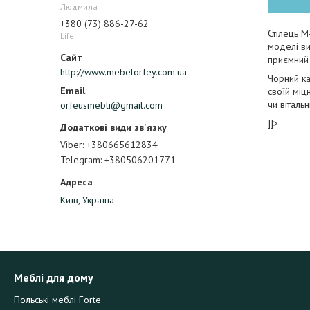
Людмила
+380 (73) 886-27-62
Стілець M
Life
моделі ви
приємний 
http://www.mebelorfey.com.ua
Чорний ка
своїй міц
чи віталь
orfeusmebli@gmail.com
]]>
Viber
+380665612834
Telegram
+380506201771
Київ, Україна
Меблі для дому
Польські меблі Forte