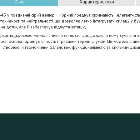
Опис
Характеристики
-45 у поєднанні сірий велюр + чорний поєднує стриманість і елегантніс
тонченості та нейтральності, що дозволяє легко інтегрувати стілець у буд
на дотик, але й забезпечує відчуття затишку.
ркас підкреслює мінімалістичний стиль стільця, додаючи йому сучасного 
ності основа гарантує стійкість і тривалий термін служби. Ця модель стан
ні, створюючи гармонійний баланс між функціональністю та стильним диза