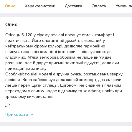
Опис
Характеристики
Доставка
Оплата
Умови п
Опис
Стілець S-120 у сірому велюрі поєднує стиль, комфорт і
практичність. Його елегантний дизайн, виконаний у
нейтральному сірому кольорі, дозволяє гармонійно
вписуватися в різноманітні інтер'єри — від сучасних до
класичних. М'яка велюрова оббивка не лише виглядає
розкішно, але й дарує приємні тактильні відчуття, додаючи
приміщенню затишку.
Особливістю цієї моделі є зручна ручка, розташована зверху
сидіння. Вона забезпечує додатковий комфорт, дозволяючи
легше переміщати стілець . Ергономічне сидіння з плавним
переходом у спинку надає підтримку та комфорт, навіть при
тривалому використанні.
]]>
Приховати