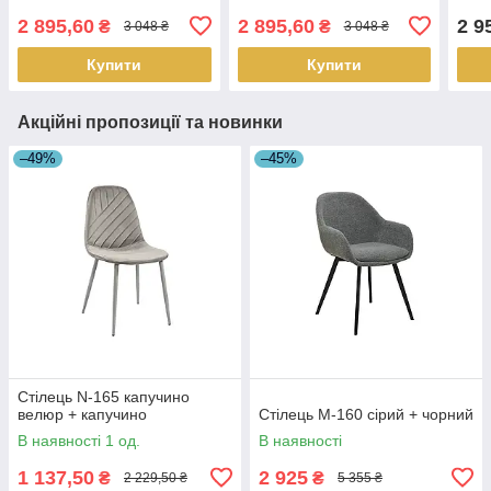
2 895,60
2 895,60
2 9
₴
₴
3 048 ₴
3 048 ₴
Купити
Купити
Акційні пропозиції та новинки
–49%
–45%
Стілець N-165 капучино
велюр + капучино
Стілець M-160 сірий + чорний
В наявності 1 од.
В наявності
1 137,50
2 925
₴
₴
2 229,50 ₴
5 355 ₴