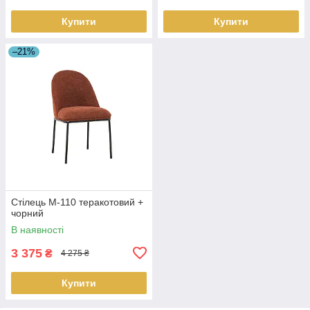
Купити
Купити
–21%
Стілець M-110 теракотовий +
чорний
В наявності
3 375
₴
4 275 ₴
Купити