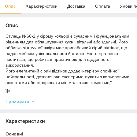
Опис
Характеристики
Доставка
Оплата
Умови п
Опис
Стілець N-66-2 у сірому кольорі є сучасним і функціональним
рішенням для облаштування кухні, вітальні або їдальні. Його
оббивка зі штучної шкіри має привабливий сірий відтінок, що
надає меблям універсальності й стилю. Еко-шкіра легко
чиститься, що робить її практичною для щоденного
використання.
Його елегантний сірий відтінок додає інтер'єру спокійної
нейтральності, дозволяючи експериментувати з кольоровими
акцентами або створювати мінімалістичні композиції.
]]>
Приховати
Характеристики
Основні