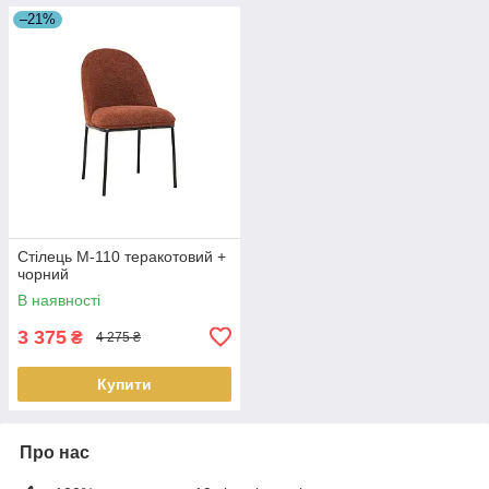
–21%
Стілець M-110 теракотовий +
чорний
В наявності
3 375
₴
4 275 ₴
Купити
Про нас