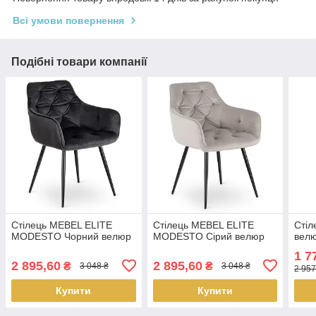
Всі умови повернення
Подібні товари компанії
Стілець MEBEL ELITE
Стілець MEBEL ELITE
Стіл
MODESTO Чорний велюр
MODESTO Сірий велюр
велю
1 7
2 895,60
2 895,60
₴
₴
3 048 ₴
3 048 ₴
2 957
Купити
Купити