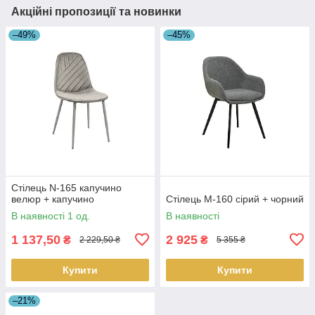
Акційні пропозиції та новинки
–49%
–45%
Стілець N-165 капучино
велюр + капучино
Стілець M-160 сірий + чорний
В наявності 1 од.
В наявності
1 137,50
2 925
₴
₴
2 229,50 ₴
5 355 ₴
Купити
Купити
–21%