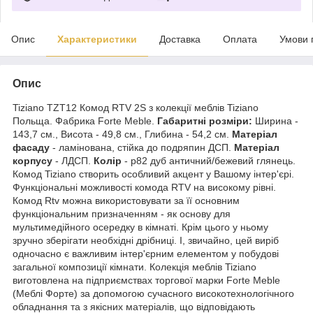
Опис
Характеристики
Доставка
Оплата
Умови 
Опис
Tiziano TZT12 Комод RTV 2S з колекції меблів Tiziano
Польща. Фабрика Forte Meble.
Габаритні розміри:
Ширина -
143,7 см., Висота - 49,8 см., Глибина - 54,2 см.
Матеріал
фасаду
- ламінована, стійка до подряпин ДСП.
Матеріал
корпусу
- ЛДСП.
Колір
- p82 дуб античний/бежевий глянець.
Комод Tiziano створить особливий акцент у Вашому інтер'єрі.
Функціональні можливості комода RTV на високому рівні.
Комод Rtv можна використовувати за її основним
функціональним призначенням - як основу для
мультимедійного осередку в кімнаті. Крім цього у ньому
зручно зберігати необхідні дрібниці. І, звичайно, цей виріб
одночасно є важливим інтер'єрним елементом у побудові
загальної композиції кімнати. Колекція меблів Tiziano
виготовлена на підприємствах торгової марки Forte Meble
(Меблі Форте) за допомогою сучасного високотехнологічного
обладнання та з якісних матеріалів, що відповідають