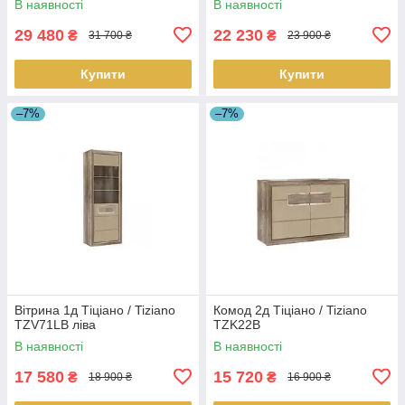
В наявності
В наявності
29 480
22 230
₴
₴
31 700 ₴
23 900 ₴
Купити
Купити
–7%
–7%
Вітрина 1д Тіціано / Tiziano
Комод 2д Тіціано / Tiziano
TZV71LB ліва
TZK22B
В наявності
В наявності
17 580
15 720
₴
₴
18 900 ₴
16 900 ₴