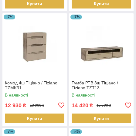
Купити
Купити
–7%
–7%
Комод 4ш Тіціано / Tiziano
Тумба РТВ 3ш Тіціано /
TZMK31
Tiziano TZT13
В наявності
В наявності
12 930
14 420
₴
₴
13 900 ₴
15 500 ₴
Купити
Купити
–7%
–5%