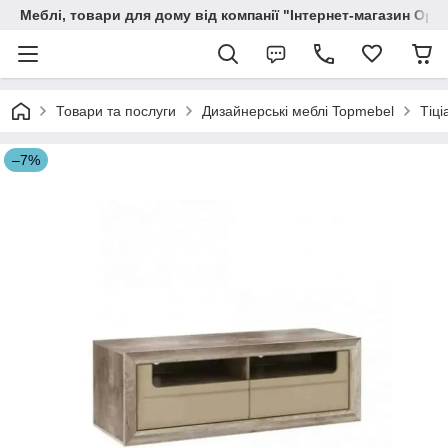
Меблі, товари для дому від компанії "Інтернет-магазин Орф
Товари та послуги
Дизайнерські меблі Topmebel
Тіці
–7%