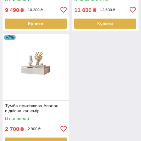
9 490
11 630
₴
₴
10 200 ₴
12 500 ₴
Купити
Купити
–7%
Тумба приліжкова Аврора
підвісна кашемір
В наявності
2 700
₴
2 900 ₴