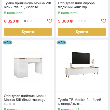
Тумба приліжкова Моніка 2Ш
Стіл туалетний Аврора
білий глянець/золото
підвісний кашемір
В наявності
В наявності
6 320
5 300
₴
₴
6 800 ₴
5 700 ₴
Купити
Купити
–7%
–7%
Стіл туалетний/письмовий
Моніка 5Ш білий глянець/
Тумба ТБ Моніка 2Ш білий
золото
глянець/золото
В наявності
В наявності 1 од.