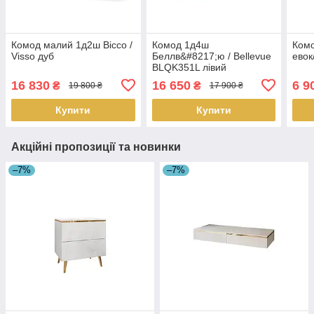
Комод малий 1д2ш Віссо /
Комод 1д4ш
Комо
Visso дуб
Беллв&#8217;ю / Bellevue
евок
BLQK351L лівий
16 830
16 650
6 9
₴
₴
19 800 ₴
17 900 ₴
Купити
Купити
Акційні пропозиції та новинки
–7%
–7%