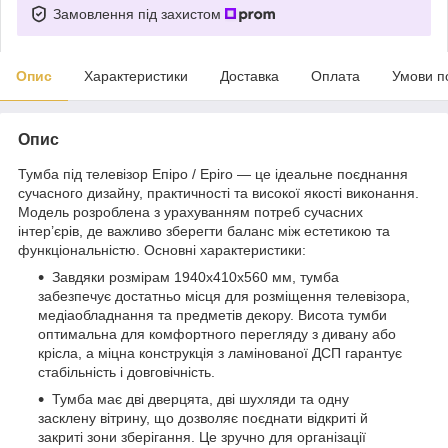
Замовлення під захистом
Опис
Характеристики
Доставка
Оплата
Умови п
Опис
Тумба під телевізор Епіро / Epiro — це ідеальне поєднання
сучасного дизайну, практичності та високої якості виконання.
Модель розроблена з урахуванням потреб сучасних
інтер’єрів, де важливо зберегти баланс між естетикою та
функціональністю. Основні характеристики:
Завдяки розмірам 1940x410x560 мм, тумба
забезпечує достатньо місця для розміщення телевізора,
медіаобладнання та предметів декору. Висота тумби
оптимальна для комфортного перегляду з дивану або
крісла, а міцна конструкція з ламінованої ДСП гарантує
стабільність і довговічність.
Тумба має дві дверцята, дві шухляди та одну
засклену вітрину, що дозволяє поєднати відкриті й
закриті зони зберігання. Це зручно для організації