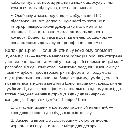
кабелів, пультів, ігор, журналів та інших аксесуарів, які
хочеться мати під рукою, але не на видноті.
Особливу атмосферу створює вбудоване LED-
підсвічування, яке додає вишуканості та затишку в
інтер’єр, підкреслюючи декоративні елементи за
вітриною із загартованого скла антисоль чорного
кольору. Водночас така підсвітка є енергоощадною —
вона належить до класу енергоефективності А++.
Колекція Epiro — єдиний стиль у кожному елементі
Тумба під ТВ — частина меблевої колекції Epiro, яка створена
для тих, хто прагне гармонії у просторі. Всі елементи цієї серії
розроблені в єдиному стилі: вишукане поєднання кашеміру з
темним дубом, прості геометричні форми та продумане
функціональне наповнення. Завдяки цьому, тумба ідеально
поєднується з іншими меблями Epiro: вітринами, комодами чи
тумбами. Це дозволяє оформити вітальню в одному стилі, де
кожен предмет меблів підтримує єдину дизайнерську
концепцію. Переваги тумби ТВ Епіро / Epiro:
Сучасний дизайн у кольорах кашемір/темний дуб —
трендове рішення для будь-якого інтер’єру.
Засклена вітрина з загартованим склом антисоль
чорного кольору — стильне місце для декору.