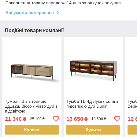
Повернення товару впродовж 14 днів за рахунок покупця
Всі умови повернення
Подібні товари компанії
Тумба ТВ з вітриною
Тумба ТВ 4д Лумі / Lumi з
Тумб
1д1в2ш Віссо / Visso дуб з
підсвіткою дуб Dunin
Веріс
підсвіткою
21 340
16 650
12 
₴
₴
25 100 ₴
18 500 ₴
Купити
Купити