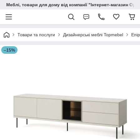
Меблі, товари для дому від компанії "Інтернет-магазин Орф
Товари та послуги
Дизайнерські меблі Topmebel
Епі
–15%