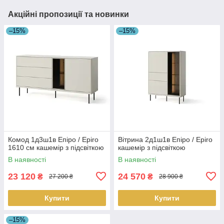
Акційні пропозиції та новинки
–15%
–15%
Комод 1д3ш1в Епіро / Epiro
Вітрина 2д1ш1в Епіро / Epiro
1610 см кашемір з підсвіткою
кашемір з підсвіткою
В наявності
В наявності
23 120
24 570
₴
₴
27 200 ₴
28 900 ₴
Купити
Купити
–15%