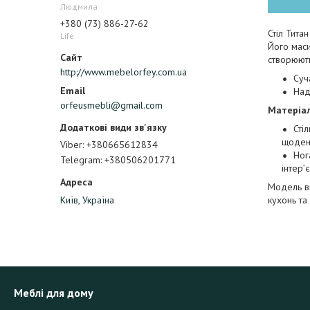
Людмила
+380 (73) 886-27-62
Стіл Тита
Life
Його маси
створюють
http://www.mebelorfey.com.ua
Суч
Над
orfeusmebli@gmail.com
Матеріал
Сті
щоден
Viber
+380665612834
Ног
Telegram
+380506201771
інтер’
Модель ві
кухонь та 
Київ, Україна
Меблі для дому