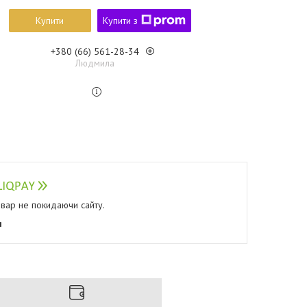
Купити
Купити з
+380 (66) 561-28-34
Людмила
овар не покидаючи сайту.
я