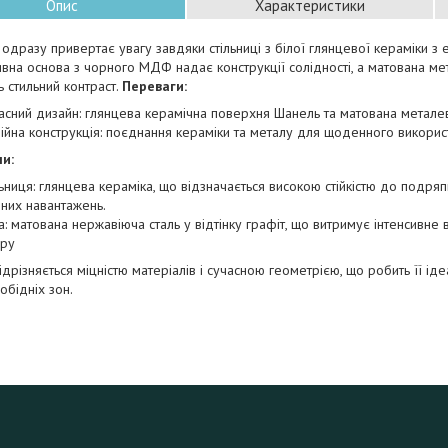
Опис
Характеристики
н одразу привертає увагу завдяки стільниці з білої глянцевої кераміки з 
вна основа з чорного МДФ надає конструкції солідності, а матована мет
 стильний контраст.
Переваги:
асний дизайн: глянцева керамічна поверхня Шанель та матована металев
ійна конструкція: поєднання кераміки та металу для щоденного викорис
и:
льниця: глянцева кераміка, що відзначається високою стійкістю до подря
них навантажень.
а: матована нержавіюча сталь у відтінку графіт, що витримує інтенсивне 
єру
дрізняється міцністю матеріалів і сучасною геометрією, що робить її і
обідніх зон.