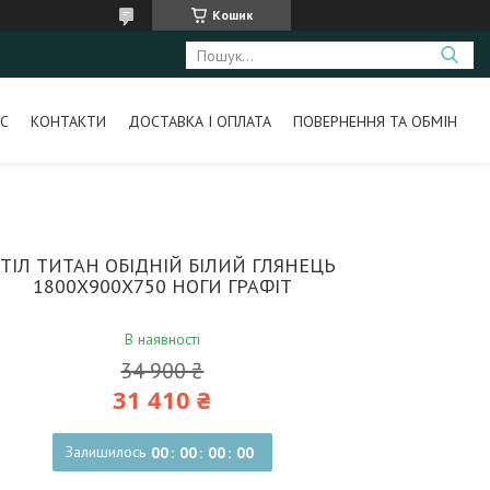
Кошик
С
КОНТАКТИ
ДОСТАВКА І ОПЛАТА
ПОВЕРНЕННЯ ТА ОБМІН
ТІЛ ТИТАН ОБІДНІЙ БІЛИЙ ГЛЯНЕЦЬ
1800X900X750 НОГИ ГРАФІТ
В наявності
34 900 ₴
31 410 ₴
Залишилось
0
0
0
0
0
0
0
0