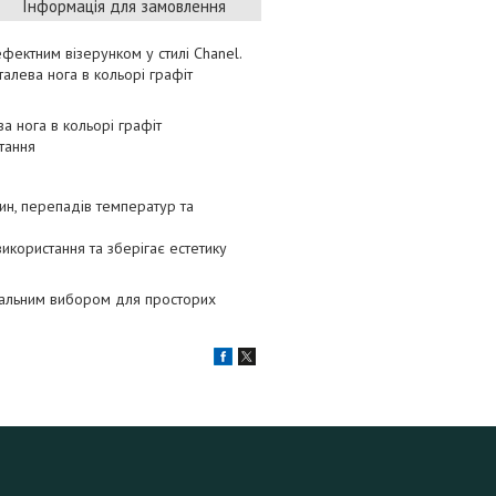
Інформація для замовлення
ефектним візерунком у стилі Chanel.
алева нога в кольорі графіт
а нога в кольорі графіт
тання
пин, перепадів температур та
використання та зберігає естетику
деальним вибором для просторих