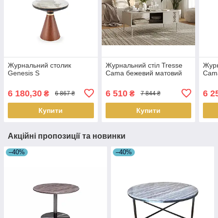
Журнальний столик
Журнальний стіл Tresse
Журн
Genesis S
Cama бежевий матовий
Cam
6 180,30
6 510
6 2
₴
₴
6 867 ₴
7 844 ₴
Купити
Купити
Акційні пропозиції та новинки
–40%
–40%