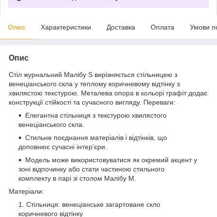
Опис
Характеристики
Доставка
Оплата
Умови п
Опис
Стіл журнальний Малібу S вирізняється стільницею з
венеціанського скла у теплому коричневому відтінку з
хвилястою текстурою. Металева опора в кольорі графіт додає
конструкції стійкості та сучасного вигляду. Переваги:
Елегантна стільниця з текстурою хвилястого
венеціанського скла.
Стильне поєднання матеріалів і відтінків, що
доповнює сучасні інтер’єри.
Модель може використовуватися як окремий акцент у
зоні відпочинку або стати частиною стильного
комплекту в парі зі столом Малібу M.
Матеріали:
Стільниця: венеціанське загартоване скло
коричневого відтінку