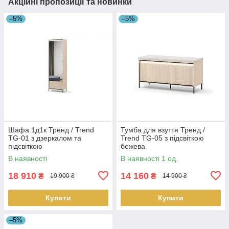
Акційні пропозиції та новинки
–5%
–5%
Шафа 1д1к Тренд / Trend
Тумба для взуття Тренд /
TG-01 з дзеркалом та
Trend TG-05 з підсвіткою
підсвіткою
бежева
В наявності
В наявності 1 од.
18 910
14 160
₴
₴
19 900 ₴
14 900 ₴
Купити
Купити
–5%