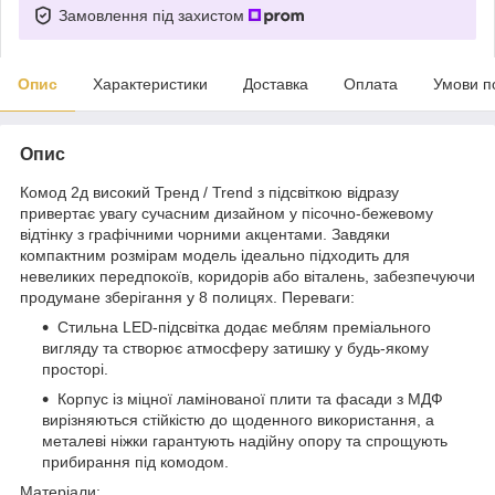
Замовлення під захистом
Опис
Характеристики
Доставка
Оплата
Умови п
Опис
Комод 2д високий Тренд / Trend з підсвіткою відразу
привертає увагу сучасним дизайном у пісочно-бежевому
відтінку з графічними чорними акцентами. Завдяки
компактним розмірам модель ідеально підходить для
невеликих передпокоїв, коридорів або віталень, забезпечуючи
продумане зберігання у 8 полицях. Переваги:
Стильна LED-підсвітка додає меблям преміального
вигляду та створює атмосферу затишку у будь-якому
просторі.
Корпус із міцної ламінованої плити та фасади з МДФ
вирізняються стійкістю до щоденного використання, а
металеві ніжки гарантують надійну опору та спрощують
прибирання під комодом.
Матеріали: