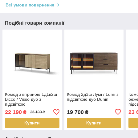
Всі умови повернення
Подібні товари компанії
Комод з вітриною 1д1в2ш
Комод 2д3ш Лумі / Lumi з
Комо
Віссо / Visso дуб з
підсвіткою дуб Dunin
беже
підсвіткою
підс
22 190
19 700
23 
₴
₴
26 100 ₴
Купити
Купити