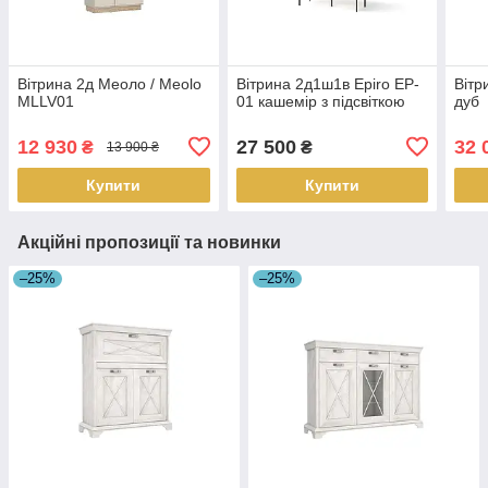
Вітрина 2д Меоло / Meolo
Вітрина 2д1ш1в Epiro EP-
Вітр
MLLV01
01 кашемір з підсвіткою
дуб
12 930
27 500
32 
₴
₴
13 900 ₴
Купити
Купити
Акційні пропозиції та новинки
–25%
–25%