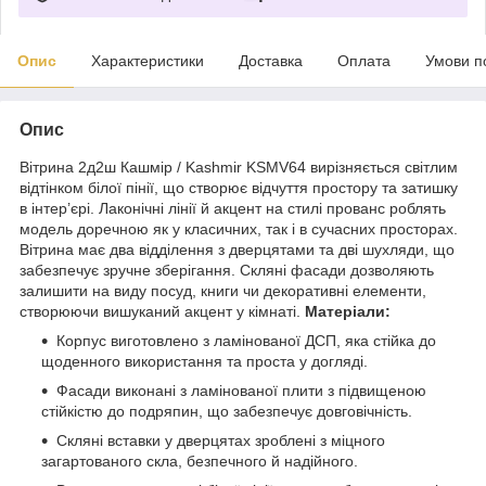
Опис
Характеристики
Доставка
Оплата
Умови п
Опис
Вітрина 2д2ш Кашмір / Kashmir KSMV64 вирізняється світлим
відтінком білої пінії, що створює відчуття простору та затишку
в інтер’єрі. Лаконічні лінії й акцент на стилі прованс роблять
модель доречною як у класичних, так і в сучасних просторах.
Вітрина має два відділення з дверцятами та дві шухляди, що
забезпечує зручне зберігання. Скляні фасади дозволяють
залишити на виду посуд, книги чи декоративні елементи,
створюючи вишуканий акцент у кімнаті.
Матеріали:
Корпус виготовлено з ламінованої ДСП, яка стійка до
щоденного використання та проста у догляді.
Фасади виконані з ламінованої плити з підвищеною
стійкістю до подряпин, що забезпечує довговічність.
Скляні вставки у дверцятах зроблені з міцного
загартованого скла, безпечного й надійного.