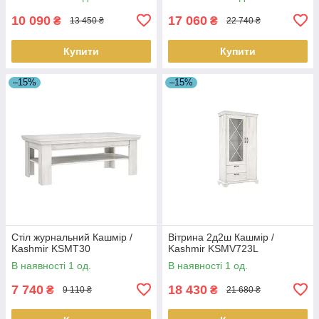
10 090
17 060
₴
₴
13 450 ₴
22 740 ₴
Купити
Купити
–15%
–15%
Стіл журнальний Кашмір /
Вітрина 2д2ш Кашмір /
Kashmir KSMT30
Kashmir KSMV723L
В наявності 1 од.
В наявності 1 од.
7 740
18 430
₴
₴
9 110 ₴
21 680 ₴