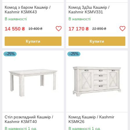
Комод з баром Кашмір /
Комод 3д3ш Кашмір /
Kashmir KSMK43
Kashmir KSMV331
В наявності
В наявності
14 550
17 170
₴
₴
19 400 ₴
22 890 ₴
Купити
Купити
–25%
–25%
Стіл розкладний Кашмір /
Комод Кашмір / Kashmir
Kashmir KSMT40
KSMK26
В наявності 1 од.
В наявності 1 од.