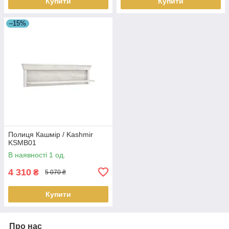
Купити
Купити
–15%
Полиця Кашмір / Kashmir
KSMB01
В наявності 1 од.
4 310
₴
5 070 ₴
Купити
Про нас