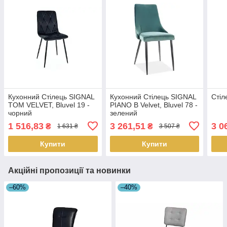
Кухонний Стілець SIGNAL
Кухонний Стілець SIGNAL
Стіл
TOM VELVET, Bluvel 19 -
PIANO B Velvet, Bluvel 78 -
чорний
зелений
1 516,83
3 261,51
3 0
₴
₴
1 631 ₴
3 507 ₴
Купити
Купити
Акційні пропозиції та новинки
–60%
–40%