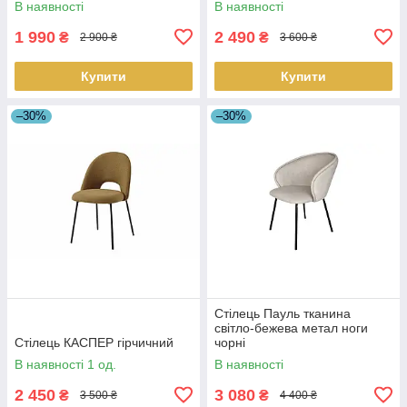
В наявності
В наявності
1 990
2 490
₴
₴
2 900 ₴
3 600 ₴
Купити
Купити
–30%
–30%
Стілець Пауль тканина
світло-бежева метал ноги
Стілець КАСПЕР гірчичний
чорні
В наявності 1 од.
В наявності
2 450
3 080
₴
₴
3 500 ₴
4 400 ₴