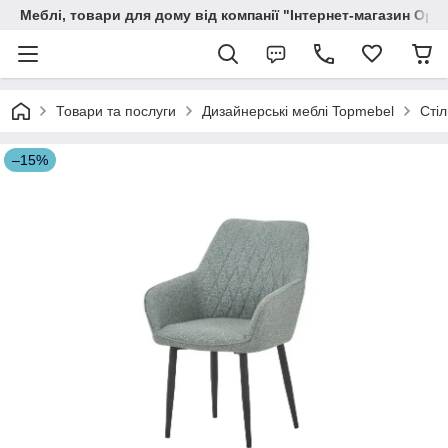
Меблі, товари для дому від компанії "Інтернет-магазин Орф
Товари та послуги
Дизайнерські меблі Topmebel
Стіл
–15%