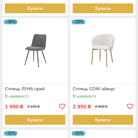
Купити
Купити
–36%
–33%
Стілець ЛУНА сірий
Стілець СОФІ айворі
В наявності
В наявності
1 990
2 950
₴
₴
3 100 ₴
4 400 ₴
Купити
Купити
–31%
–31%