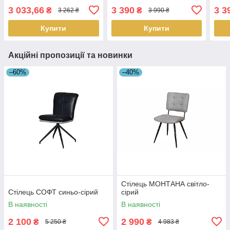
3 033,66
3 390
3 3
₴
₴
3 262 ₴
3 990 ₴
Купити
Купити
Акційні пропозиції та новинки
–60%
–40%
Стілець МОНТАНА світло-
Стілець СОФТ синьо-сірий
сірий
В наявності
В наявності
2 100
2 990
₴
₴
5 250 ₴
4 983 ₴