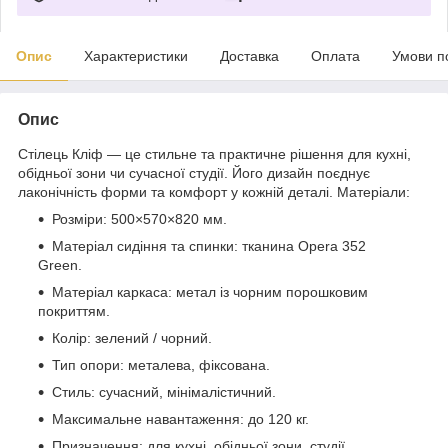
Опис
Характеристики
Доставка
Оплата
Умови п
Опис
Стілець Кліф — це стильне та практичне рішення для кухні,
обідньої зони чи сучасної студії. Його дизайн поєднує
лаконічність форми та комфорт у кожній деталі. Матеріали:
Розміри: 500×570×820 мм.
Матеріал сидіння та спинки: тканина Opera 352
Green.
Матеріал каркаса: метал із чорним порошковим
покриттям.
Колір: зелений / чорний.
Тип опори: металева, фіксована.
Стиль: сучасний, мінімалістичний.
Максимальне навантаження: до 120 кг.
Призначення: для кухні, обідньої зони, студії,