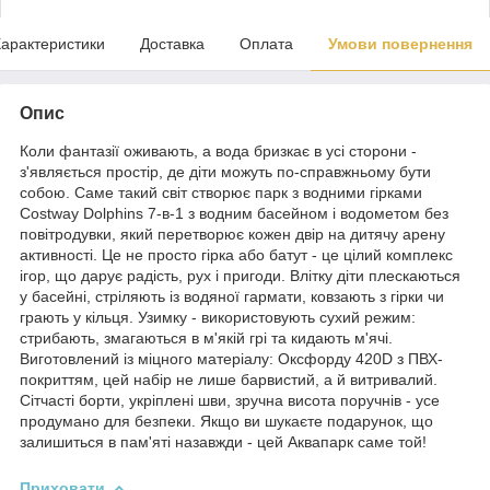
арактеристики
Доставка
Оплата
Умови повернення
Опис
Коли фантазії оживають, а вода бризкає в усі сторони -
з'являється простір, де діти можуть по-справжньому бути
собою. Саме такий світ створює парк з водними гірками
Costway Dolphins 7-в-1 з водним басейном і водометом без
повітродувки, який перетворює кожен двір на дитячу арену
активності. Це не просто гірка або батут - це цілий комплекс
ігор, що дарує радість, рух і пригоди. Влітку діти плескаються
у басейні, стріляють із водяної гармати, ковзають з гірки чи
грають у кільця. Узимку - використовують сухий режим:
стрибають, змагаються в м'якій грі та кидають м'ячі.
Виготовлений із міцного матеріалу: Оксфорду 420D з ПВХ-
покриттям, цей набір не лише барвистий, а й витривалий.
Сітчасті борти, укріплені шви, зручна висота поручнів - усе
продумано для безпеки. Якщо ви шукаєте подарунок, що
залишиться в пам'яті назавжди - цей Аквапарк саме той!
Приховати