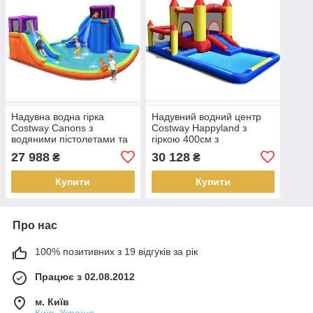
Надувна водна гірка
Надувний водний центр
Costway Canons з
Costway Happyland з
водяними пістолетами та
гіркою 400см з
баскетбольним кільцем
вентилятором
27 988
30 128
₴
₴
(без вентилятора)
Купити
Купити
Про нас
100% позитивних з 19 відгуків за рік
Працює з 02.08.2012
м. Київ
Київ, Україна