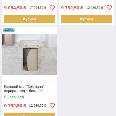
9 054,50
9 782,50
₴
₴
17 244,50 ₴
12 239,50 ₴
Купити
Купити
–20%
Кавовий стіл "Крістіано"
аврора голд + бежевий
В наявності
9 782,50
₴
12 239,50 ₴