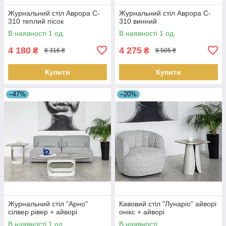
Журнальний стіл Аврора C-
Журнальний стіл Аврора C-
310 теплий пісок
310 винний
В наявності 1 од.
В наявності 1 од.
4 180
4 275
₴
₴
8 316 ₴
8 505 ₴
Купити
Купити
–47%
–20%
Журнальний стіл "Арно"
Кавовий стіл "Лунаріо" айворі
сілвер рівер + айворі
онікс + айворі
В наявності 1 од.
В наявності