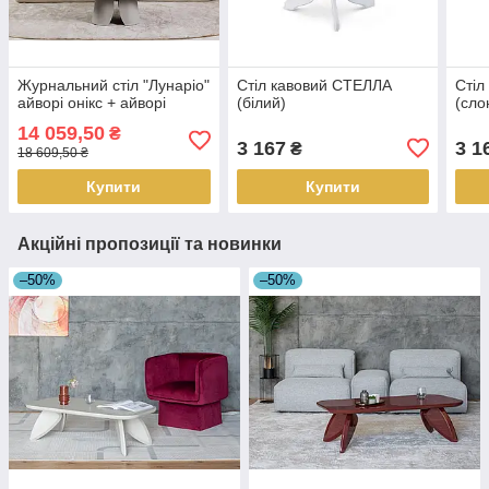
Журнальний стіл "Лунаріо"
Стіл кавовий СТЕЛЛА
Стіл
айворі онікс + айворі
(білий)
(сло
14 059,50
₴
3 167
3 1
₴
18 609,50 ₴
Купити
Купити
Акційні пропозиції та новинки
–50%
–50%