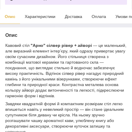
Опис
Характеристики
Доставка
Оплата
Умови п
Опис
Кавовий стіл
"Арно" сілвер рівер + айворі
— це маленький,
але виразний елемент інтер’єру, який одразу привертає увагу
своїм сучасним дизайном. Його стільниця створена з
комбінації матової кераміки та гартованого скла —
поєднання, що виглядає стильно й водночас забезпечує
високу практичність. Відтінок сілвер рівер нагадує природний
камінь з його унікальними візерунками, створюючи ефект
глибини та природної краси. Контрастна металева основа
кольору айворі додає витонченості та легкості, підкреслюючи
гармонію форм і відтінків.
Завдяки квадратній формі й компактним розмірам стіл легко
впишеться навіть у невеликий простір — він стане ідеальним
супутником біля дивану чи крісла. На ньому зручно
розташувати чашку ароматної кави, улюблену книгу або
декоративні аксесуари, створюючи куточок затишку та
натхнення.