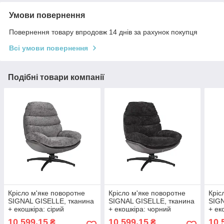
Умови повернення
Повернення товару впродовж 14 днів за рахунок покупця
Всі умови повернення
Подібні товари компанії
Крісло м'яке поворотне
Крісло м'яке поворотне
Кріс
SIGNAL GISELLE, тканина
SIGNAL GISELLE, тканина
SIGN
+ екошкіра: сірий
+ екошкіра: чорний
+ ек
10 599,15
10 599,15
10 
₴
₴