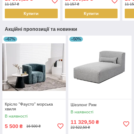
11 157 ₴
11 157 ₴
11 15
Купити
Купити
Акційні пропозиції та новинки
–67%
–50%
Крісло "Фаусто" морська
Шезлонг Рим
хвиля
В наявності
В наявності
11 329,50
₴
5 500
₴
16 500 ₴
22 522,50 ₴