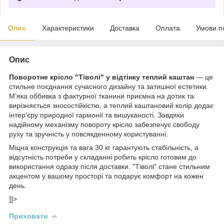
Опис
Характеристики
Доставка
Оплата
Умови п
Опис
Поворотне крісло "Тіволі" у відтінку теплий каштан
— це
стильне поєднання сучасного дизайну та затишної естетики.
М’яка оббивка з фактурної тканини приємна на дотик та
вирізняється зносостійкістю, а теплий каштановий колір додає
інтер’єру природної гармонії та вишуканості. Завдяки
надійному механізму повороту крісло забезпечує свободу
руху та зручність у повсякденному користуванні.
Міцна конструкція та вага 30 кг гарантують стабільність, а
відсутність потреби у складанні робить крісло готовим до
використання одразу після доставки. "Тіволі" стане стильним
акцентом у вашому просторі та подарує комфорт на кожен
день.
]]>
Приховати