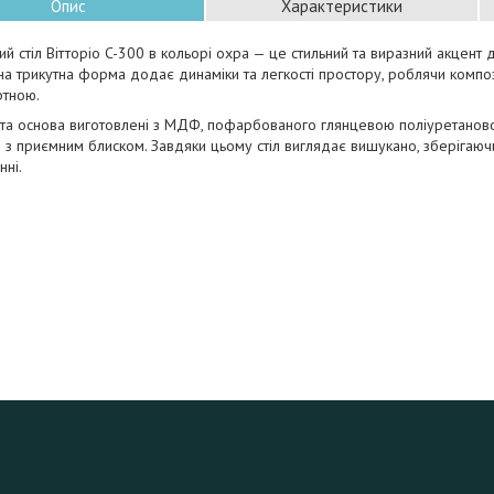
Опис
Характеристики
й стіл Вітторіо C-300 в кольорі охра — це стильний та виразний акцент д
на трикутна форма додає динаміки та легкості простору, роблячи компо
ртною.
я та основа виготовлені з МДФ, пофарбованого глянцевою поліуретано
з приємним блиском. Завдяки цьому стіл виглядає вишукано, зберігаючи
нні.