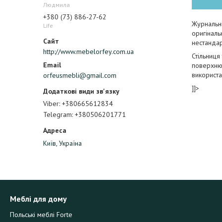
Людмила
+380 (73) 886-27-62
Журнальни
Life
оригіналь
нестанда
http://www.mebelorfey.com.ua
Стільниц
поверхню 
використа
orfeusmebli@gmail.com
]]>
Viber
+380665612834
Telegram
+380506201771
Київ, Україна
Меблі для дому
Польські меблі Forte