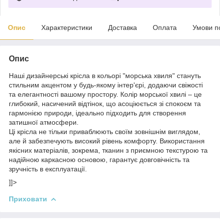
Опис
Характеристики
Доставка
Оплата
Умови п
Опис
Наші дизайнерські крісла в кольорі "морська хвиля" стануть
стильним акцентом у будь-якому інтер'єрі, додаючи свіжості
та елегантності вашому простору. Колір морської хвилі – це
глибокий, насичений відтінок, що асоціюється зі спокоєм та
гармонією природи, ідеально підходить для створення
затишної атмосфери.
Ці крісла не тільки приваблюють своїм зовнішнім виглядом,
але й забезпечують високий рівень комфорту. Використання
якісних матеріалів, зокрема, тканин з приємною текстурою та
надійною каркасною основою, гарантує довговічність та
зручність в експлуатації.
]]>
Приховати