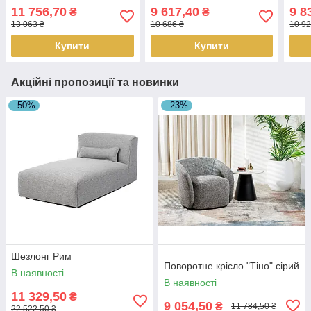
11 756,70
9 617,40
9 8
₴
₴
13 063 ₴
10 686 ₴
10 92
Купити
Купити
Акційні пропозиції та новинки
–50%
–23%
Шезлонг Рим
Поворотне крісло "Тіно" сірий
В наявності
В наявності
11 329,50
₴
9 054,50
₴
11 784,50 ₴
22 522,50 ₴