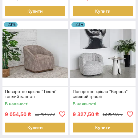
Купити
Купити
–23%
–23%
Поворотне крісло "Тіволі"
Поворотне крісло "Верона"
теплий каштан
сніжний графіт
В наявності
В наявності
9 054,50
9 327,50
₴
₴
11 784,50 ₴
12 057,50 ₴
Купити
Купити