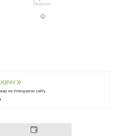
Людмила
овар не покидаючи сайту.
я