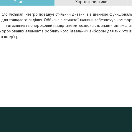
Опис
Характеристики
ісло Richman Інтегро поєднує стильний дизайн із відмінною функціональн
 для тривалого сидіння. Оббивка з сітчастої тканини забезпечує комфорт
ні підголівник і поперековий підпір спинки дозволяють знайти оптималь
ть хромованих елементів роблять його ідеальним вибором для тих, хто в
в інтер’єрі.