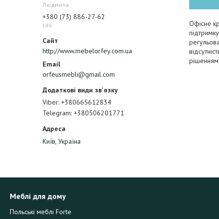
Людмила
+380 (73) 886-27-62
Офісне кр
Life
підтримку
регульова
http://www.mebelorfey.com.ua
відсутніс
рішенням 
orfeusmebli@gmail.com
Viber
+380665612834
Telegram
+380506201771
Київ, Україна
Меблі для дому
Польські меблі Forte