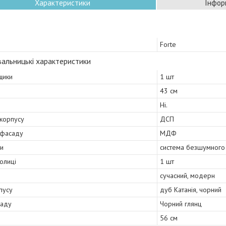
Характеристики
Інфор
Forte
альницькі характеристики
щики
1 шт
43 см
Ні.
 корпусу
ДСП
 фасаду
МДФ
и
система безшумного 
полиці
1 шт
сучасний, модерн
пусу
дуб Катанія, чорний
саду
Чорний глянц
56 см