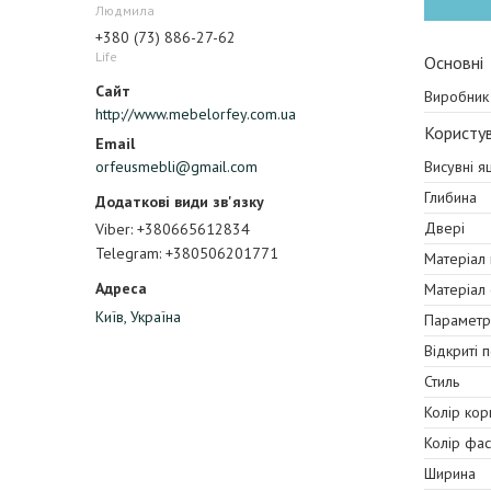
Людмила
+380 (73) 886-27-62
Life
Основні
Виробник
http://www.mebelorfey.com.ua
Користув
Висувні я
orfeusmebli@gmail.com
Глибина
Двері
Viber
+380665612834
Telegram
+380506201771
Матеріал
Матеріал
Київ, Україна
Параметр
Відкриті 
Стиль
Колір кор
Колір фа
Ширина