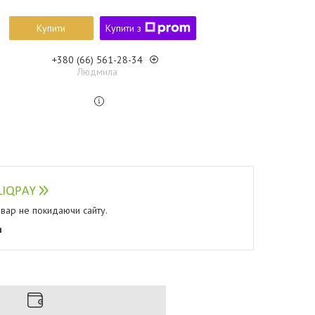
Купити
Купити з
+380 (66) 561-28-34
Людмила
овар не покидаючи сайту.
я