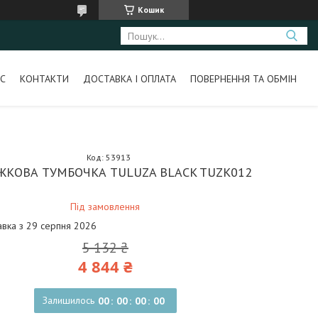
Кошик
С
КОНТАКТИ
ДОСТАВКА І ОПЛАТА
ПОВЕРНЕННЯ ТА ОБМІН
Код:
53913
ЖКОВА ТУМБОЧКА TULUZA BLACK TUZK012
Під замовлення
авка з 29 серпня 2026
5 132 ₴
4 844 ₴
Залишилось
0
0
0
0
0
0
0
0