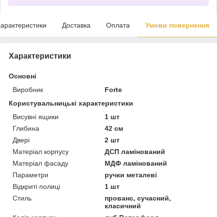
арактеристики
Доставка
Оплата
Умови повернення
Характеристики
Основні
Виробник
Forte
Користувальницькі характеристики
Висувні ящики
1 шт
Глибина
42 см
Двері
2 шт
Матеріал корпусу
ДСП ламінований
Матеріал фасаду
МДФ ламінований
Параметри
ручки металеві
Відкриті полиці
1 шт
Стиль
прованс, сучасний,
класичний