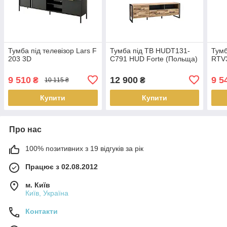
Тумба під телевізор Lars F
Тумба під ТВ HUDT131-
Тумб
203 3D
C791 HUD Forte (Польща)
RTV
9 510
12 900
9 5
₴
₴
10 115 ₴
Купити
Купити
Про нас
100% позитивних з 19 відгуків за рік
Працює з 02.08.2012
м. Київ
Київ, Україна
Контакти