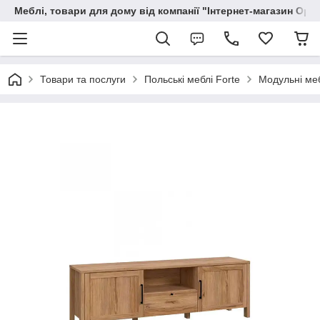
Меблі, товари для дому від компанії "Інтернет-магазин Орф
Товари та послуги
Польські меблі Forte
Модульні меб