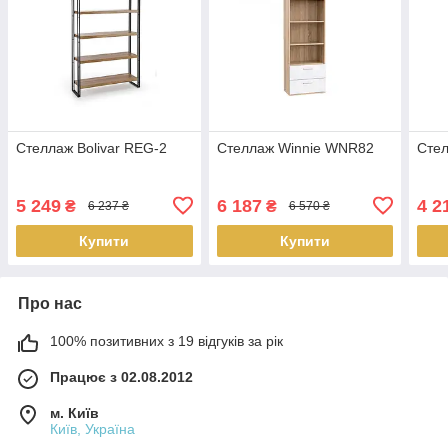
Стеллаж Bolivar REG-2
Стеллаж Winnie WNR82
Стел
5 249
6 187
4 2
₴
₴
6 237 ₴
6 570 ₴
Купити
Купити
Про нас
100% позитивних з 19 відгуків за рік
Працює з 02.08.2012
м. Київ
Київ, Україна