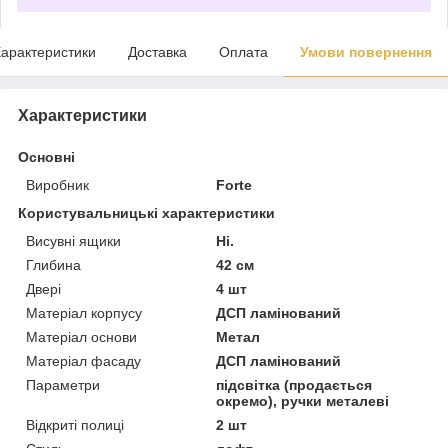
арактеристики
Доставка
Оплата
Умови повернення
Характеристики
Основні
Виробник
Forte
Користувальницькі характеристики
Висувні ящики
Ні.
Глибина
42 см
Двері
4 шт
Матеріал корпусу
ДСП ламінований
Матеріал основи
Метал
Матеріал фасаду
ДСП ламінований
Параметри
підсвітка (продається
окремо), ручки металеві
Відкриті полиці
2 шт