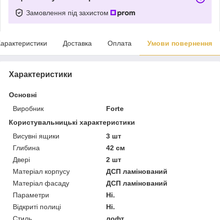
Замовлення під захистом
арактеристики
Доставка
Оплата
Умови повернення
Характеристики
Основні
Виробник
Forte
Користувальницькі характеристики
Висувні ящики
3 шт
Глибина
42 см
Двері
2 шт
Матеріал корпусу
ДСП ламінований
Матеріал фасаду
ДСП ламінований
Параметри
Ні.
Відкриті полиці
Ні.
Стиль
лофт