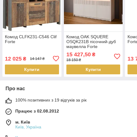
Комод CLFK231-C546 Clif
Комод OAK SQUERE
Ком
Forte
OSQK231B пісочний-дуб
Fort
маувелла Forte
15 427,50
₴
12 025
13 
₴
14 147 ₴
18 150 ₴
Купити
Купити
Про нас
100% позитивних з 19 відгуків за рік
Працює з 02.08.2012
м. Київ
Київ, Україна