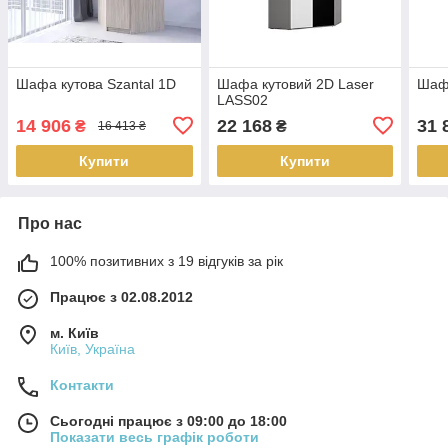
Шафа кутова Szantal 1D
Шафа кутовий 2D Laser
Шафа
LASS02
14 906
22 168
31 
₴
₴
16 413 ₴
Купити
Купити
Про нас
100% позитивних з 19 відгуків за рік
Працює з 02.08.2012
м. Київ
Київ, Україна
Контакти
Сьогодні працює з 09:00 до 18:00
Показати весь графік роботи