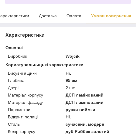
арактеристики
Доставка
Оплата
Умови повернення
Характеристики
Основні
Виробник
Wojcik
Користувальницькі характеристики
Висувні ящики
Ні.
Глибина
95 см
Двері
2 шт
Матеріал корпусу
ДСП ламінований
Матеріал фасаду
ДСП ламінований
Параметри
ручки виймки
Відкриті полиці
Ні.
Стиль
сучасний, модерн
Колір корпусу
дуб Риббек золотий