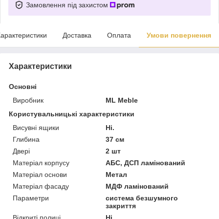
Замовлення під захистом
арактеристики
Доставка
Оплата
Умови повернення
Характеристики
Основні
Виробник
ML Meble
Користувальницькі характеристики
Висувні ящики
Ні.
Глибина
37 см
Двері
2 шт
Матеріал корпусу
АБС, ДСП ламінований
Матеріал основи
Метал
Матеріал фасаду
МДФ ламінований
Параметри
система безшумного
закриття
Відкриті полиці
Ні.