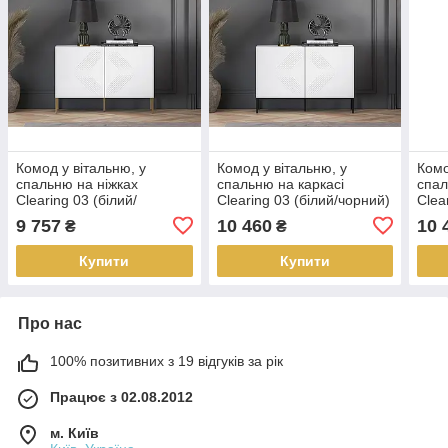
Комод у вітальню, у
Комод у вітальню, у
Комо
спальню на ніжках
спальню на каркасі
спал
Clearing 03 (білий/
Clearing 03 (білий/чорний)
Clea
Срібний)
Сріб
9 757
10 460
10 
₴
₴
Купити
Купити
Про нас
100% позитивних з 19 відгуків за рік
Працює з 02.08.2012
м. Київ