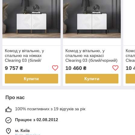
Комод у вітальню, у
Комод у вітальню, у
Комо
спальню на ніжках
спальню на каркасі
спал
Clearing 03 (білий/
Clearing 03 (білий/чорний)
Clea
Срібний)
Сріб
9 757
10 460
10 
₴
₴
Купити
Купити
Про нас
100% позитивних з 19 відгуків за рік
Працює з 02.08.2012
м. Київ