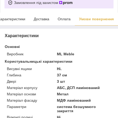
Замовлення під захистом
арактеристики
Доставка
Оплата
Умови повернення
Характеристики
Основні
Виробник
ML Meble
Користувальницькі характеристики
Висувні ящики
Ні.
Глибина
37 см
Двері
3 шт
Матеріал корпусу
АБС, ДСП ламінований
Матеріал основи
Метал
Матеріал фасаду
МДФ ламінований
Параметри
система безшумного
закриття
Відкриті полиці
Ні.