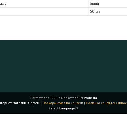
саду
Білий
50 см
Сайт створений на маркетплейсі
Prom.ua
Інтернет-магазин "Орфей" |
Поскаржитися на контент
|
Політика конфіденційнос
Select Language
▼