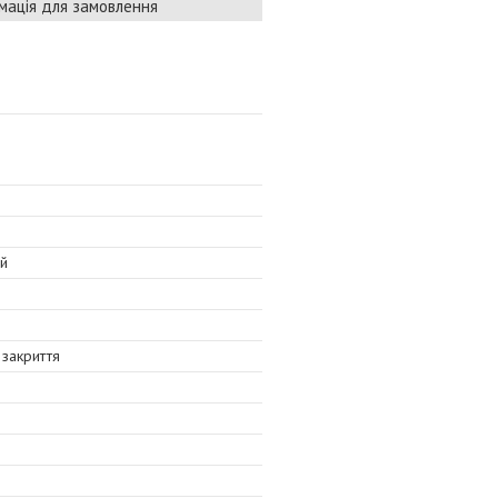
мація для замовлення
ий
закриття