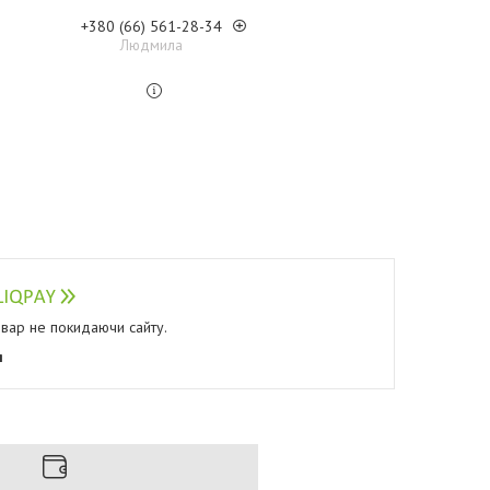
+380 (66) 561-28-34
Людмила
овар не покидаючи сайту.
я