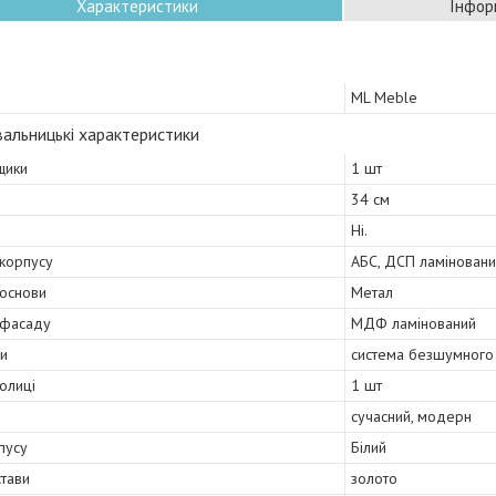
Характеристики
Інфор
ML Meble
альницькі характеристики
щики
1 шт
34 см
Ні.
 корпусу
АБС, ДСП ламінован
 основи
Метал
 фасаду
МДФ ламінований
и
система безшумного 
полиці
1 шт
сучасний, модерн
пусу
Білий
стави
золото