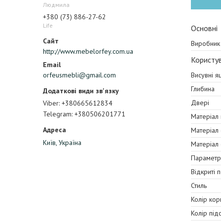
Людмила
+380 (73) 886-27-62
Life
Основні
Виробник
http://www.mebelorfey.com.ua
Користув
Висувні я
orfeusmebli@gmail.com
Глибина
Двері
Viber
+380665612834
Telegram
+380506201771
Матеріал
Матеріал
Київ, Україна
Матеріал
Параметр
Відкриті 
Стиль
Колір кор
Колір під