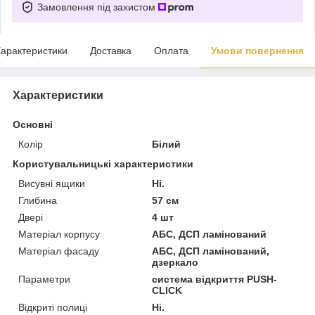
Замовлення під захистом
арактеристики
Доставка
Оплата
Умови повернення
Характеристики
Основні
Колір
Білий
Користувальницькі характеристики
Висувні ящики
Ні.
Глибина
57 см
Двері
4 шт
Матеріал корпусу
АБС, ДСП ламінований
Матеріал фасаду
АБС, ДСП ламінований,
дзеркало
Параметри
система відкриття PUSH-
CLICK
Відкриті полиці
Ні.