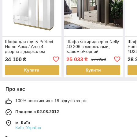
Шафа для одягу Perfect
Шафа чотиридверна Nelly
Шафа
Home Арко / Arco 4-
4D 206 з дзеркалами,
Home
дверна з дзеркалом
кашемір/чорний
4D2S
4D2S/220 Білий глянець/
золо
34 100
25 033
28 
₴
₴
27 701 ₴
дуб грандсон (PFH-
091041)
Купити
Купити
Про нас
100% позитивних з 19 відгуків за рік
Працює з 02.08.2012
м. Київ
Київ, Україна