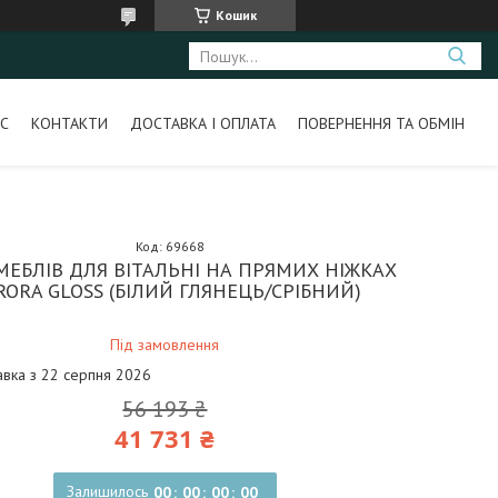
Кошик
С
КОНТАКТИ
ДОСТАВКА І ОПЛАТА
ПОВЕРНЕННЯ ТА ОБМІН
Код:
69668
МЕБЛІВ ДЛЯ ВІТАЛЬНІ НА ПРЯМИХ НІЖКАХ
RORA GLOSS (БІЛИЙ ГЛЯНЕЦЬ/СРІБНИЙ)
Під замовлення
авка з 22 серпня 2026
56 193 ₴
41 731 ₴
Залишилось
0
0
0
0
0
0
0
0