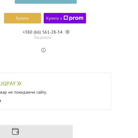
Купити
Купити з
+380 (66) 561-28-34
Людмила
овар не покидаючи сайту.
я