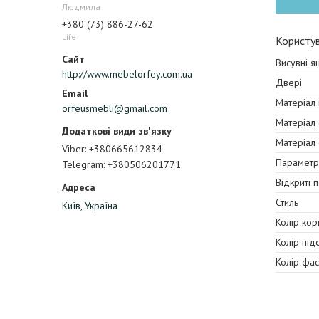
Людмила
+380 (73) 886-27-62
Life
Користув
Висувні я
http://www.mebelorfey.com.ua
Двері
Матеріал
orfeusmebli@gmail.com
Матеріал
Матеріал
Viber
+380665612834
Параметр
Telegram
+380506201771
Відкриті 
Стиль
Київ, Україна
Колір кор
Колір під
Колір фа