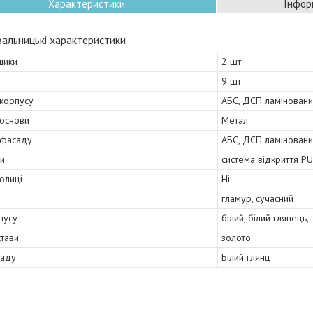
Характеристики
Інфор
альницькі характеристики
щики
2 шт
9 шт
 корпусу
АБС, ДСП ламінован
 основи
Метал
 фасаду
АБС, ДСП ламінован
и
система відкриття P
полиці
Ні.
гламур, сучасний
пусу
білий, білий глянець,
стави
золото
саду
Білий глянц