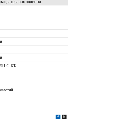
мація для замовлення
ий
ий
USH-CLICK
 золотий