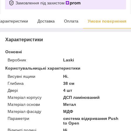
Замовлення під захистом
арактеристики
Доставка
Оплата
Умови повернення
Характеристики
Основні
Виробник
Laski
Користувальницькі характеристики
Висувні ящики
Ні.
Глибина
38 см
Двері
4 шт
Матеріал корпусу
ДСП ламінований
Матеріал основи
Метал
Матеріал фасаду
МДФ
Параметри
система відкривання Push
to Open
Відкриті полиці
Ні.