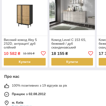
Високий комод Alsy 5
Комод Level C 153 6S,
Комо
2S2D, антрацит/ дуб
бежевий / дуб
беже
олійний
скандинавський
скан
10 582
18 155
17 
₴
₴
11 101 ₴
Купити
Купити
Про нас
100% позитивних з 19 відгуків за рік
Працює з 02.08.2012
м. Київ