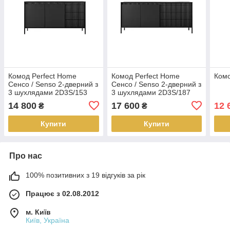
Комод Perfect Home
Комод Perfect Home
Комо
Сенсо / Senso 2-дверний з
Сенсо / Senso 2-дверний з
3 шухлядами 2D3S/153
3 шухлядами 2D3S/187
Чорний (PFH-091135)
Чорний (PFH-091136)
14 800
17 600
12 
₴
₴
Купити
Купити
Про нас
100% позитивних з 19 відгуків за рік
Працює з 02.08.2012
м. Київ
Київ, Україна