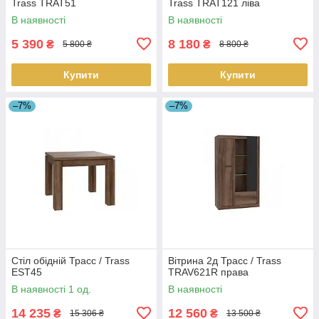
Trass TRAT51
Trass TRAT121 ліва
В наявності
В наявності
5 390
8 180
₴
₴
5 800 ₴
8 800 ₴
Купити
Купити
–7%
–7%
Стіл обідній Трасс / Trass
Вітрина 2д Трасс / Trass
EST45
TRAV621R права
В наявності 1 од.
В наявності
14 235
12 560
₴
₴
15 306 ₴
13 500 ₴