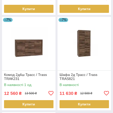
Купити
Купити
–7%
–7%
Комод 2д4ш Трасс / Trass
Шафа 2д Трасс / Trass
TRAK231
TRAS821
В наявності 1 од.
В наявності
12 560
11 630
₴
₴
13 500 ₴
12 500 ₴
Купити
Купити