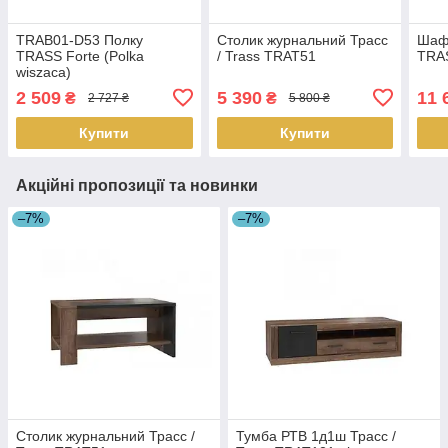
TRAB01-D53 Полку
Столик журнальний Трасс
Шафа
TRASS Forte (Polka
/ Trass TRAT51
TRA
wiszaca)
2 509
5 390
11 
₴
₴
2 727 ₴
5 800 ₴
Купити
Купити
Акційні пропозиції та новинки
–7%
–7%
Столик журнальний Трасс /
Тумба РТВ 1д1ш Трасс /