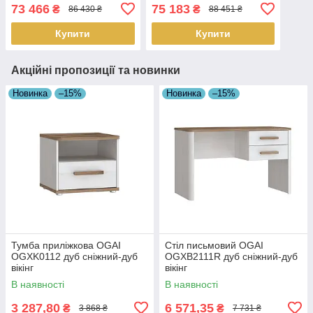
CONCEPT
CONCEPT
73 466
75 183
₴
₴
86 430 ₴
88 451 ₴
Купити
Купити
Акційні пропозиції та новинки
Новинка
–15%
Новинка
–15%
Тумба приліжкова OGAI
Стіл письмовий OGAI
OGXK0112 дуб сніжний-дуб
OGXB2111R дуб сніжний-дуб
вікінг
вікінг
В наявності
В наявності
3 287,80
6 571,35
₴
₴
3 868 ₴
7 731 ₴