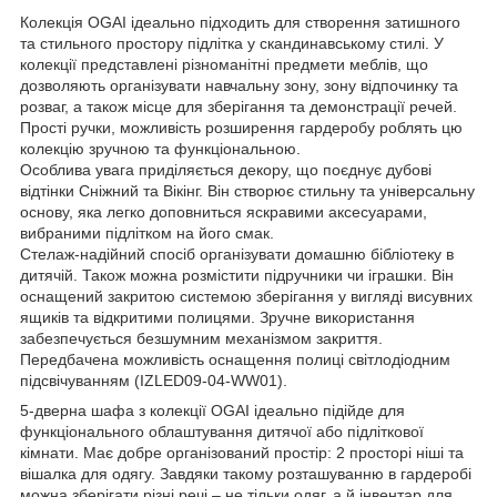
Колекція OGAI ідеально підходить для створення затишного
та стильного простору підлітка у скандинавському стилі. У
колекції представлені різноманітні предмети меблів, що
дозволяють організувати навчальну зону, зону відпочинку та
розваг, а також місце для зберігання та демонстрації речей.
Прості ручки, можливість розширення гардеробу роблять цю
колекцію зручною та функціональною.
Особлива увага приділяється декору, що поєднує дубові
відтінки Сніжний та Вікінг. Він створює стильну та універсальну
основу, яка легко доповниться яскравими аксесуарами,
вибраними підлітком на його смак.
Стелаж-надійний спосіб організувати домашню бібліотеку в
дитячій. Також можна розмістити підручники чи іграшки. Він
оснащений закритою системою зберігання у вигляді висувних
ящиків та відкритими полицями. Зручне використання
забезпечується безшумним механізмом закриття.
Передбачена можливість оснащення полиці світлодіодним
підсвічуванням (IZLED09-04-WW01).
5-дверна шафа з колекції OGAI ідеально підійде для
функціонального облаштування дитячої або підліткової
кімнати. Має добре організований простір: 2 просторі ніші та
вішалка для одягу. Завдяки такому розташуванню в гардеробі
можна зберігати різні речі – не тільки одяг, а й інвентар для