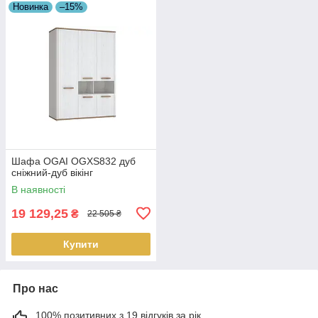
Новинка
–15%
Шафа OGAI OGXS832 дуб
сніжний-дуб вікінг
В наявності
19 129,25
₴
22 505 ₴
Купити
Про нас
100% позитивних з 19 відгуків за рік