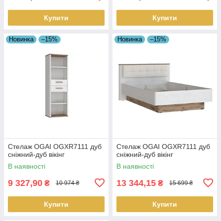
Купити
Купити
Новинка
–15%
Новинка
–15%
Стелаж OGAI OGXR7111 дуб
Стелаж OGAI OGXR7111 дуб
сніжний-дуб вікінг
сніжний-дуб вікінг
В наявності
В наявності
9 327,90
13 344,15
₴
₴
10 974 ₴
15 699 ₴
Купити
Купити